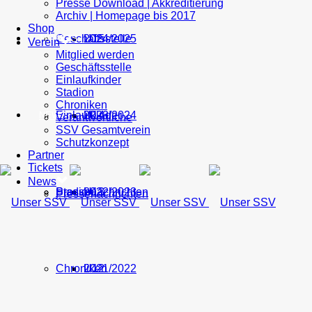
Presse Download | Akkreditierung
Archiv | Homepage bis 2017
Shop
Geschäftsstelle
U15
2024/2025
TICKETS
Verein
Mitglied werden
Geschäftsstelle
Einlaufkinder
Stadion
Chroniken
Einlaufkinder
U14
2023/2024
NEWS
Verantwortliche
SSV Gesamtverein
Schutzkonzept
Partner
Tickets
News
Stadion
Pressenachrichten
U13
2022/2023
Pressenachrichten
Chroniken
U12
2021/2022