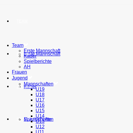
TEAM
Team
Erste Mannschaft
Erste Mannschaft
FRAUEN
Kader
Spielberichte
AH
Frauen
Jugend
Mannschaften
Kader
JUGEND
U19
U18
U17
U16
U15
U14
Spielberichte
Mannschaften
SSV AKADEMIE
U13
U12
U11