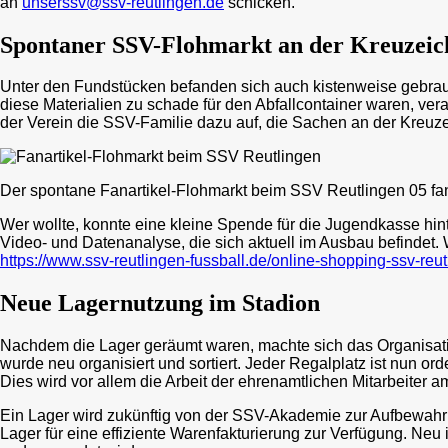
an
unserssv@ssv-reutlingen.de
schicken.
Spontaner SSV-Flohmarkt an der Kreuzeic
Unter den Fundstücken befanden sich auch kistenweise gebrauch
diese Materialien zu schade für den Abfallcontainer waren, ver
der Verein die SSV-Familie dazu auf, die Sachen an der Kreuz
Der spontane Fanartikel-Flohmarkt beim SSV Reutlingen 05 f
Wer wollte, konnte eine kleine Spende für die Jugendkasse hint
Video- und Datenanalyse, die sich aktuell im Ausbau befindet.
https://www.ssv-reutlingen-fussball.de/online-shopping-ssv-reut
Neue Lagernutzung im Stadion
Nachdem die Lager geräumt waren, machte sich das Organisatio
wurde neu organisiert und sortiert. Jeder Regalplatz ist nun ord
Dies wird vor allem die Arbeit der ehrenamtlichen Mitarbeiter am
Ein Lager wird zukünftig von der SSV-Akademie zur Aufbewahru
Lager für eine effiziente Warenfakturierung zur Verfügung. Ne