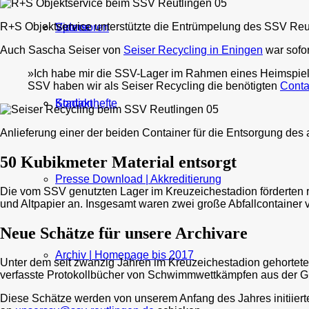
R+S Objektservice unterstützte die Entrümpelung des SSV Reutli
Sponsoren
Videos
Auch Sascha Seiser von
Seiser Recycling in Eningen
war sofor
»Ich habe mir die SSV-Lager im Rahmen eines Heimspieles
SSV haben wir als Seiser Recycling die benötigten
Conta
Kontakt
Stadionhefte
Anlieferung einer der beiden Container für die Entsorgung des
50 Kubikmeter Material entsorgt
Presse Download | Akkreditierung
Die vom SSV genutzten Lager im Kreuzeichestadion förderten ru
und Altpapier an. Insgesamt waren zwei große Abfallcontainer 
Neue Schätze für unsere Archivare
Archiv | Homepage bis 2017
Unter dem seit zwanzig Jahren im Kreuzeichestadion gehortete
verfasste Protokollbücher von Schwimmwettkämpfen aus der G
Diese Schätze werden von unserem Anfang des Jahres initiierten