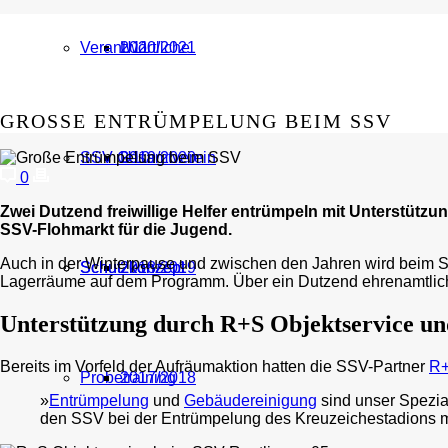
Verantwortliche
U11
2020/2021
GROSSE ENTRÜMPELUNG BEIM SSV
SSV Gesamtverein
U10
2019/2020
0
Zwei Dutzend freiwillige Helfer entrümpeln mit Unterstütz
SSV-Flohmarkt für die Jugend.
Auch in der Winterpause und zwischen den Jahren wird beim S
Schutzkonzept
Schutzkonzept
2018/2019
Lagerräume auf dem Programm. Über ein Dutzend ehrenamtliche 
Unterstützung durch R+S Objektservice un
Bereits im Vorfeld der Aufräumaktion hatten die SSV-Partner
R+
Probetraining
2017/2018
»
Entrümpelung
und
Gebäudereinigung
sind unser Spezia
den SSV bei der Entrümpelung des Kreuzeichestadions mit