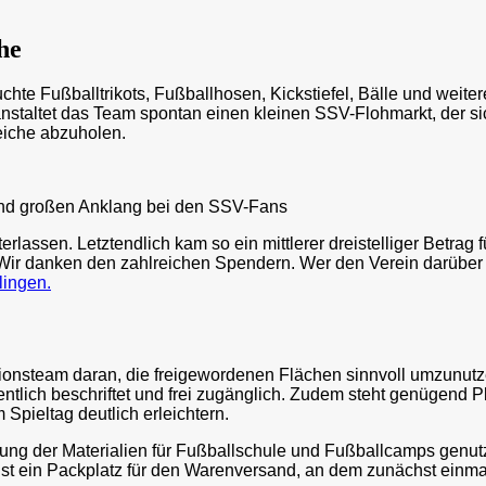
he
te Fußballtrikots, Fußballhosen, Kickstiefel, Bälle und weiter
anstaltet das Team spontan einen kleinen SSV-Flohmarkt, der sic
eiche abzuholen.
and großen Anklang bei den SSV-Fans
erlassen. Letztendlich kam so ein mittlerer dreistelliger Betra
 Wir danken den zahlreichen Spendern. Wer den Verein darüber h
lingen.
nsteam daran, die freigewordenen Flächen sinnvoll umzunutzen
entlich beschriftet und frei zugänglich. Zudem steht genügend Pl
 Spieltag deutlich erleichtern.
ng der Materialien für Fußballschule und Fußballcamps genutzt
u ist ein Packplatz für den Warenversand, an dem zunächst ein