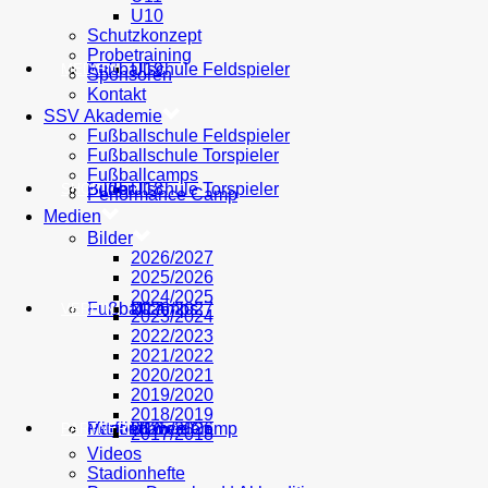
U10
Schutzkonzept
Probetraining
AH
Fußballschule Feldspieler
U19
MEDIEN
Sponsoren
Kontakt
SSV Akademie
Fußballschule Feldspieler
Fußballschule Torspieler
Fußballcamps
Fußballschule Torspieler
Bilder
U18
SHOP
Performance Camp
Medien
Bilder
2026/2027
2025/2026
2024/2025
Fußballcamps
U17
2026/2027
VEREIN
2023/2024
2022/2023
2021/2022
2020/2021
2019/2020
2018/2019
Performance Camp
Mitglied werden
U16
2025/2026
PARTNER
2017/2018
Videos
Stadionhefte