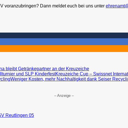
SV voranzubringen? Dann meldet euch bei uns unter
ehrenamt@
a bleibt Getränkepartner an der Kreuzeiche
Kreuzeiche Cup – Swissnet Internat
Weniger Kosten, mehr Nachhaltigkeit dank Seiser Recycl
– Anzeige –
SV Reutlingen 05