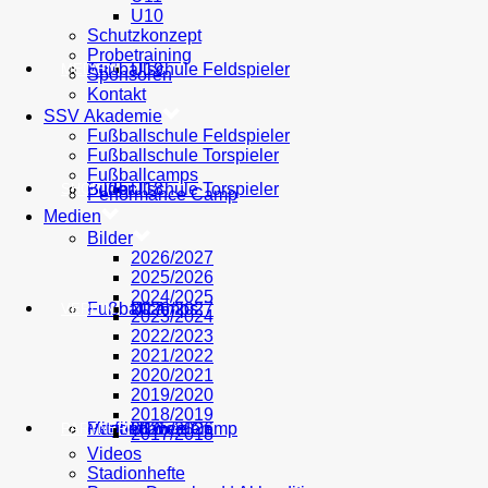
U10
Schutzkonzept
Probetraining
AH
Fußballschule Feldspieler
U19
MEDIEN
Sponsoren
Kontakt
SSV Akademie
Fußballschule Feldspieler
Fußballschule Torspieler
Fußballcamps
Fußballschule Torspieler
Bilder
U18
SHOP
Performance Camp
Medien
Bilder
2026/2027
2025/2026
2024/2025
Fußballcamps
U17
2026/2027
VEREIN
2023/2024
2022/2023
2021/2022
2020/2021
2019/2020
2018/2019
Performance Camp
Mitglied werden
U16
2025/2026
PARTNER
2017/2018
Videos
Stadionhefte