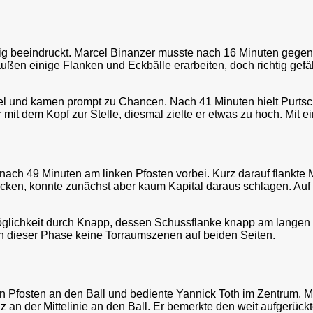
g beeindruckt. Marcel Binanzer musste nach 16 Minuten gegen D
ßen einige Flanken und Eckbälle erarbeiten, doch richtig gefäh
Spiel und kamen prompt zu Chancen. Nach 41 Minuten hielt Purt
mit dem Kopf zur Stelle, diesmal zielte er etwas zu hoch. Mit 
ch 49 Minuten am linken Pfosten vorbei. Kurz darauf flankte 
 Ecken, konnte zunächst aber kaum Kapital daraus schlagen. Auf
öglichkeit durch Knapp, dessen Schussflanke knapp am langen 
in dieser Phase keine Torraumszenen auf beiden Seiten.
 Pfosten an den Ball und bediente Yannick Toth im Zentrum. M
 der Mittelinie an den Ball. Er bemerkte den weit aufgerückt