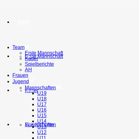
TEAM
Team
Erste Mannschaft
Erste Mannschaft
FRAUEN
Kader
Spielberichte
AH
Frauen
Jugend
Mannschaften
Kader
JUGEND
U19
U18
U17
U16
U15
U14
Spielberichte
Mannschaften
SSV AKADEMIE
U13
U12
U11