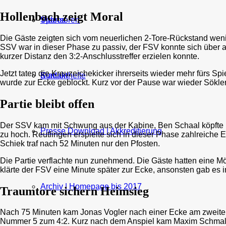
Hollenbach zeigt Moral
Sponsoren
Videos
Die Gäste zeigten sich vom neuerlichen 2-Tore-Rückstand weni
SSV war in dieser Phase zu passiv, der FSV konnte sich über au
kurzer Distanz den 3:2-Anschlusstreffer erzielen konnte.
Jetzt taten die Kreuzeichekicker ihrerseits wieder mehr fürs 
Kontakt
Stadionhefte
wurde zur Ecke geblockt. Kurz vor der Pause war wieder Sökler 
Partie bleibt offen
Der SSV kam mit Schwung aus der Kabine, Ben Schaal köpfte na
Presse Download | Akkreditierung
zu hoch. Reutlingen erspielte sich in dieser Phase zahlreiche
Schiek traf nach 52 Minuten nur den Pfosten.
Die Partie verflachte nun zunehmend. Die Gäste hatten eine M
klärte der FSV eine Minute später zur Ecke, ansonsten gab es 
Archiv | Homepage bis 2017
Traumtore sichern Heimsieg
Nach 75 Minuten kam Jonas Vogler nach einer Ecke am zweiten
Nummer 5 zum 4:2. Kurz nach dem Anspiel kam Maxim Schmalz an