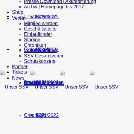
Presse Download | Akkreditierung
Archiv | Homepage bis 2017
Shop
Geschäftsstelle
U15
2024/2025
TICKETS
Verein
Mitglied werden
Geschäftsstelle
Einlaufkinder
Stadion
Chroniken
Einlaufkinder
U14
2023/2024
NEWS
Verantwortliche
SSV Gesamtverein
Schutzkonzept
Partner
Tickets
News
Stadion
Pressenachrichten
U13
2022/2023
Pressenachrichten
Chroniken
U12
2021/2022