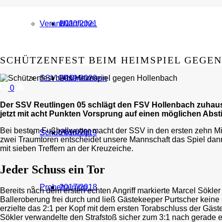
Verantwortliche
U11
2020/2021
SCHÜTZENFEST BEIM HEIMSPIEL GEGE
SSV Gesamtverein
U10
2019/2020
0
Der SSV Reutlingen 05 schlägt den FSV Hollenbach zuhause 
jetzt mit acht Punkten Vorsprung auf einen möglichen Absti
Bei bestem Fußballwetter macht der SSV in den ersten zehn Minu
Schutzkonzept
Schutzkonzept
2018/2019
zwei Traumtoren entscheidet unsere Mannschaft das Spiel dann
mit sieben Treffern an der Kreuzeiche.
Jeder Schuss ein Tor
Probetraining
2017/2018
Bereits nach dem ersten echten Angriff markierte Marcel Sökle
Balleroberung frei durch und ließ Gästekeeper Purtscher keine
erzielte das 2:1 per Kopf mit dem ersten Torabschluss der Gäst
Sökler verwandelte den Strafstoß sicher zum 3:1 nach gerade 