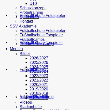
U10
Schutzkonzept
Probetraining
AH
Fußballschule Feldspieler
U19
MEDIEN
Sponsoren
Kontakt
SSV Akademie
Fußballschule Feldspieler
Fußballschule Torspieler
Fußballcamps
Fußballschule Torspieler
Bilder
U18
SHOP
Performance Camp
Medien
Bilder
2026/2027
2025/2026
2024/2025
Fußballcamps
U17
2026/2027
VEREIN
2023/2024
2022/2023
2021/2022
2020/2021
2019/2020
2018/2019
Performance Camp
Mitglied werden
U16
2025/2026
PARTNER
2017/2018
Videos
Stadionhefte