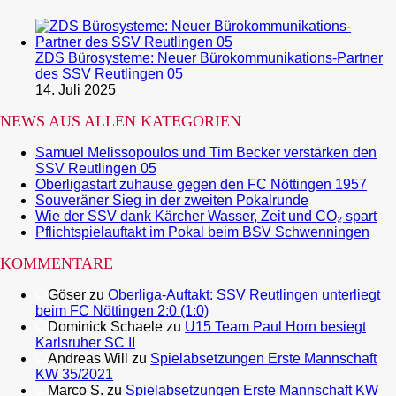
ZDS Bürosysteme: Neuer Bürokommunikations-Partner
des SSV Reutlingen 05
14. Juli 2025
NEWS AUS ALLEN KATEGORIEN
Samuel Melissopoulos und Tim Becker verstärken den
SSV Reutlingen 05
Oberligastart zuhause gegen den FC Nöttingen 1957
Souveräner Sieg in der zweiten Pokalrunde
Wie der SSV dank Kärcher Wasser, Zeit und CO₂ spart
Pflichtspielauftakt im Pokal beim BSV Schwenningen
KOMMENTARE
Göser
zu
Oberliga-Auftakt: SSV Reutlingen unterliegt
beim FC Nöttingen 2:0 (1:0)
Dominick Schaele
zu
U15 Team Paul Horn besiegt
Karlsruher SC II
Andreas Will
zu
Spielabsetzungen Erste Mannschaft
KW 35/2021
Marco S.
zu
Spielabsetzungen Erste Mannschaft KW