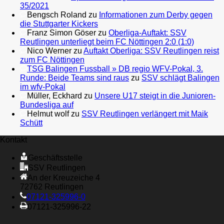
35/2021
Bengsch Roland
zu
Informationen zum Derby gegen
die Stuttgarter Kickers
Franz Simon Göser
zu
Oberliga-Auftakt: SSV
Reutlingen unterliegt beim FC Nöttingen 2:0 (1:0)
Nico Werner
zu
Auftakt Oberliga: SSV Reutlingen reist
zum FC Nöttingen
TSG Balingen Fussball » DB regio WFV-Pokal, 3.
Runde: Beide Teams sind raus
zu
SSV schlägt Balingen
im wfv-Pokal
Müller, Eckhard
zu
Unsere U17 steigt in die Junioren-
Bundesliga auf
Helmut wolf
zu
SSV Reutlingen verlängert mit Maik
Schütt
Kontakt
Geschäftsstelle
SSV Reutlingen
An der Kreuzeiche 4
72762 Reutlingen
07121-325996-0
07121-325996-22