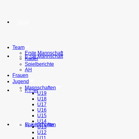
TEAM
Team
Erste Mannschaft
Erste Mannschaft
FRAUEN
Kader
Spielberichte
AH
Frauen
Jugend
Mannschaften
Kader
JUGEND
U19
U18
U17
U16
U15
U14
Spielberichte
Mannschaften
SSV AKADEMIE
U13
U12
U11