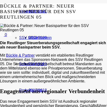
BÜCKLE & PARTNER: NEUER
BASISPARTNER FÜR DEN SSV
Verantwortliche
U11
2020/2021
REUTLINGEN 05
0
SSV Gesamtverein
U10
2019/2020
Die Reutlinger Steuerberatungsgesellschaft engagiert sich
als neuer Basispartner beim SSV.
Mit
Bückle & Partner
verstärkt ein etabliertes Reutlinger
Unternehmen das Sponsoren-Netzwerk des SSV Reutlingen
Schutzkonzept
Schutzkonzept
2018/2019
05. Die Steuerberatungsgesellschaft betreut Mandanten aus
dem Mittelstand ebenso wie Privatpersonen. Steuerberatung
wie sie sein sollte: individuell, digital und zukunftsweißend mit
einem unternehmerischen Blick und maßgeschneiderten
Lösungen in einem außergewöhnlichen Ambiente.
Probetraining
2017/2018
Engagement aus regionaler Verbundenheit
Das neue Engagement beim SSV ist Ausdruck regionaler
Verbundenheit und persönlicher Begeisterung. Geschäftsführer