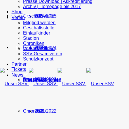
Presse Download | Akkreditierung
Archiv | Homepage bis 2017
Shop
Geschäftsstelle
U15
2024/2025
TICKETS
Verein
Mitglied werden
Geschäftsstelle
Einlaufkinder
Stadion
Chroniken
Einlaufkinder
U14
2023/2024
NEWS
Verantwortliche
SSV Gesamtverein
Schutzkonzept
Partner
Tickets
News
Stadion
Pressenachrichten
U13
2022/2023
Pressenachrichten
Chroniken
U12
2021/2022