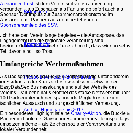
Alexander Trost
ist dem Verein seit vielen Jahren eng
verbunden – als Zuschauer, als Fan und ab sofort auch als
Sponsoren
Videos
Sponsor. Der Impuls zur Zusammenarbeit entstand im
Austausch mit Partnern aus dem bestehenden
Sponsorenumfeld des SSV.
„Ich habe den Verein lange begleitet – die Atmosphäre, das
Engagement und die regionale Verankerung sind
Kontakt
Stadionhefte
beeindruckend. Umso mehr freue ich mich, dass wir nun selbst
Teil davon sind“, so Trost.
Umfangreiche Werbemaßnahmen
Als Basispartner wird Bückle & Partner künftig unter anderem
Presse Download | Akkreditierung
im Stadion an der Kreuzeiche präsent sein – etwa in der
EasyDataSec Businesslounge und auf der Website des
Vereins. Darüber hinaus eröffnet das starke Netzwerk mit über
100 Partnerunternehmen spannende Möglichkeiten zum
fachlichen Austausch und zur geschäftlichen Vernetzung.
Archiv | Homepage bis 2017
Ein besonderes Highlight ist eine
Charity-Aktion
, die Bückle &
Partner im Laufe der Saison im Rahmen eines Heimspieltags
umsetzen möchte – als Zeichen sozialer Verantwortung und
lokaler Verbundenheit.