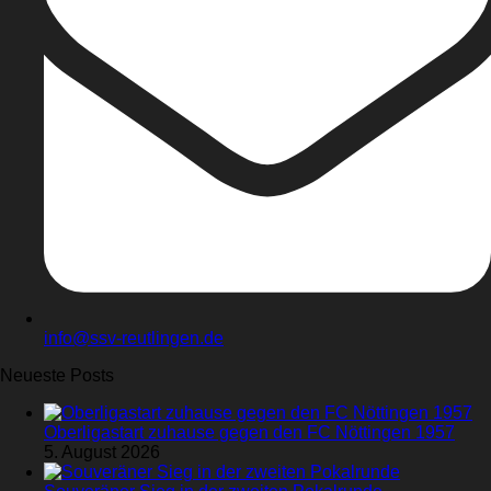
info@ssv-reutlingen.de
Neueste Posts
Oberligastart zuhause gegen den FC Nöttingen 1957
5. August 2026