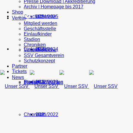
Presse Download | Akkreditierung
Archiv | Homepage bis 2017
Shop
Geschäftsstelle
U15
2024/2025
TICKETS
Verein
Mitglied werden
Geschäftsstelle
Einlaufkinder
Stadion
Chroniken
Einlaufkinder
U14
2023/2024
NEWS
Verantwortliche
SSV Gesamtverein
Schutzkonzept
Partner
Tickets
News
Stadion
Pressenachrichten
U13
2022/2023
Pressenachrichten
Chroniken
U12
2021/2022