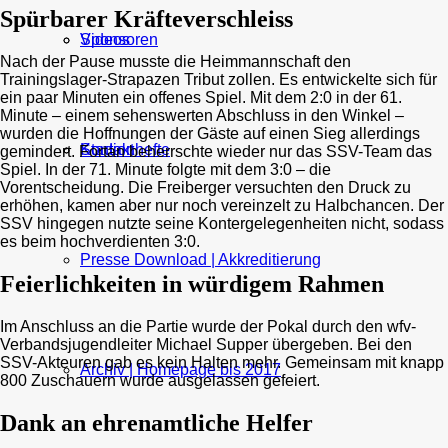
Spürbarer Kräfteverschleiss
Sponsoren
Videos
Nach der Pause musste die Heimmannschaft den
Trainingslager-Strapazen Tribut zollen. Es entwickelte sich für
ein paar Minuten ein offenes Spiel. Mit dem 2:0 in der 61.
Minute – einem sehenswerten Abschluss in den Winkel –
wurden die Hoffnungen der Gäste auf einen Sieg allerdings
Kontakt
Stadionhefte
gemindert. Fortan beherrschte wieder nur das SSV-Team das
Spiel. In der 71. Minute folgte mit dem 3:0 – die
Vorentscheidung. Die Freiberger versuchten den Druck zu
erhöhen, kamen aber nur noch vereinzelt zu Halbchancen. Der
SSV hingegen nutzte seine Kontergelegenheiten nicht, sodass
es beim hochverdienten 3:0.
Presse Download | Akkreditierung
Feierlichkeiten in würdigem Rahmen
Im Anschluss an die Partie wurde der Pokal durch den wfv-
Verbandsjugendleiter Michael Supper übergeben. Bei den
SSV-Akteuren gab es kein Halten mehr. Gemeinsam mit knapp
Archiv | Homepage bis 2017
800 Zuschauern wurde ausgelassen gefeiert.
Dank an ehrenamtliche Helfer