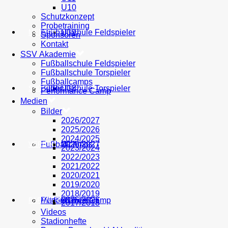
U10
Schutzkonzept
Probetraining
AH
Fußballschule Feldspieler
U19
MEDIEN
Sponsoren
Kontakt
SSV Akademie
Fußballschule Feldspieler
Fußballschule Torspieler
Fußballcamps
Fußballschule Torspieler
Bilder
U18
SHOP
Performance Camp
Medien
Bilder
2026/2027
2025/2026
2024/2025
Fußballcamps
U17
2026/2027
VEREIN
2023/2024
2022/2023
2021/2022
2020/2021
2019/2020
2018/2019
Performance Camp
Mitglied werden
U16
2025/2026
PARTNER
2017/2018
Videos
Stadionhefte