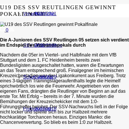
U19 DES SSV REUTLINGEN GEWINNT
POKALFINALE
Verantwortliche
U11
2020/2021
0
Die A-Junioren des SSV Reutlingen 05 setzen sich verdient
im Endspiel des Verbandspokals durch
SSV Gesamtverein
U10
2019/2020
Nachdem die 05er im Viertel- und Halbfinale mit dem VfB
Stuttgart und dem 1. FC Heidenheim bereits zwei
Bundesligisten ausgeschaltet hatten, waren die Erwartungen
an das Team entsprechend groß. Finalgegner im heimischen
Kreuzeichestadion war der Ligakonkurrent aus Freiberg. Trotz
Schutzkonzept
Schutzkonzept
2018/2019
eines 3-tägigen Trainingslageraufenthalts legte die Heimelf
sprichwörtlich los wie die Feuerwehr. Angetrieben von den
eigenen Fans, drängten die Reutlinger von Beginn an auf das
erste Tor. Mit Erfolg – bereits in der 7. Minute wurden die
Bemühungen der Kreuzeichekicker mit dem 1:0-
Führungstreffer belohnt. Der SSV-Nachwuchs ließ in der Folge
Probetraining
2017/2018
nicht locker und spielte sich bis zur Halbzeit mehrere
hochkarätige Torchancen heraus. Einziges Manko: die
Chancenverwertung. So blieb es beim 1:0 zur Halbzeit.