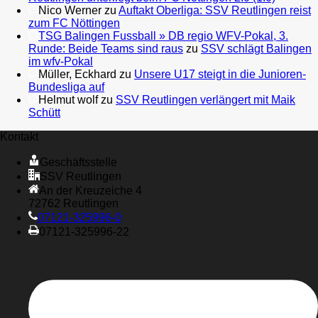
Nico Werner
zu
Auftakt Oberliga: SSV Reutlingen reist
zum FC Nöttingen
TSG Balingen Fussball » DB regio WFV-Pokal, 3.
Runde: Beide Teams sind raus
zu
SSV schlägt Balingen
im wfv-Pokal
Müller, Eckhard
zu
Unsere U17 steigt in die Junioren-
Bundesliga auf
Helmut wolf
zu
SSV Reutlingen verlängert mit Maik
Schütt
Kontakt
Geschäftsstelle
SSV Reutlingen
An der Kreuzeiche 4
72762 Reutlingen
07121-325996-0
07121-325996-22