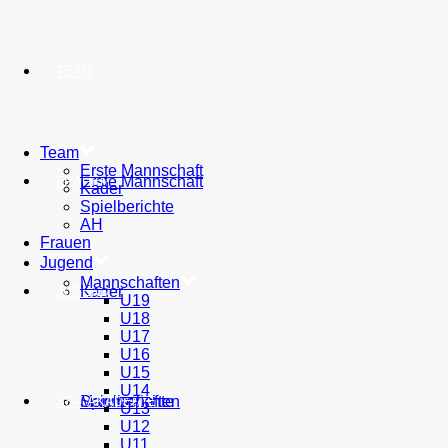
TEAM
Team
Erste Mannschaft
Erste Mannschaft
FRAUEN
Kader
Spielberichte
AH
Frauen
Jugend
Mannschaften
Kader
JUGEND
U19
U18
U17
U16
U15
U14
Spielberichte
Mannschaften
SSV AKADEMIE
U13
U12
U11