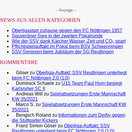
– Anzeige –
NEWS AUS ALLEN KATEGORIEN
Oberligastart zuhause gegen den FC Nöttingen 1957
Souveräner Sieg in der zweiten Pokalrunde
Wie der SSV dank Kärcher Wasser, Zeit und CO₂ spart
Pflichtspielauftakt im Pokal beim BSV Schwenningen
SSV-Senioren beim Jubiläum der SG Reutlingen
KOMMENTARE
Göser
zu
Oberliga-Auftakt: SSV Reutlingen unterliegt
beim FC Nöttingen 2:0 (1:0)
Dominick Schaele
zu
U15 Team Paul Horn besiegt
Karlsruher SC II
Andreas Will
zu
Spielabsetzungen Erste Mannschaft
KW 35/2021
Marco S.
zu
Spielabsetzungen Erste Mannschaft KW
35/2021
Bengsch Roland
zu
Informationen zum Derby gegen
die Stuttgarter Kickers
Franz Simon Göser
zu
Oberliga-Auftakt: SSV
Reutlingen unterliegt beim FC Nöttingen 2:0 (1:0)