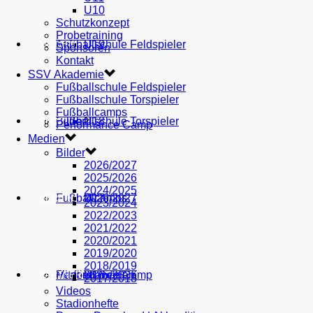
U10
Schutzkonzept
Probetraining
AH
Fußballschule Feldspieler
U19
MEDIEN
Sponsoren
Kontakt
SSV Akademie
Fußballschule Feldspieler
Fußballschule Torspieler
Fußballcamps
Fußballschule Torspieler
Bilder
U18
SHOP
Performance Camp
Medien
Bilder
2026/2027
2025/2026
2024/2025
Fußballcamps
U17
2026/2027
VEREIN
2023/2024
2022/2023
2021/2022
2020/2021
2019/2020
2018/2019
Performance Camp
Mitglied werden
U16
2025/2026
PARTNER
2017/2018
Videos
Stadionhefte