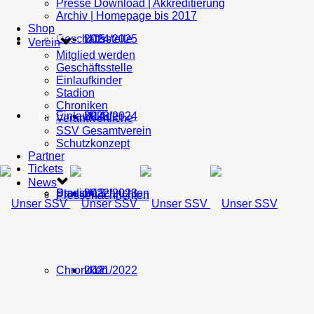
Presse Download | Akkreditierung
Archiv | Homepage bis 2017
Shop
Geschäftsstelle
U15
2024/2025
TICKETS
Verein
Mitglied werden
Geschäftsstelle
Einlaufkinder
Stadion
Chroniken
Einlaufkinder
U14
2023/2024
NEWS
Verantwortliche
SSV Gesamtverein
Schutzkonzept
Partner
Tickets
News
Stadion
Pressenachrichten
U13
2022/2023
Pressenachrichten
Chroniken
U12
2021/2022