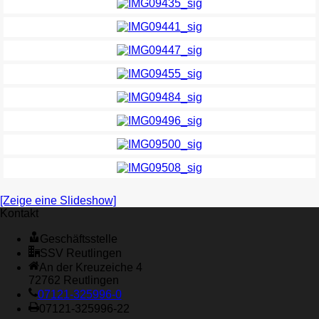
[Zeige eine Slideshow]
Kontakt
Geschäftsstelle
SSV Reutlingen
An der Kreuzeiche 4
72762 Reutlingen
07121-325996-0
07121-325996-22