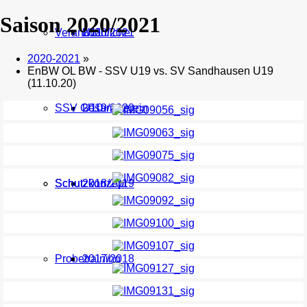
Saison 2020/2021
Verantwortliche
U11
2020/2021
2020-2021
»
EnBW OL BW - SSV U19 vs. SV Sandhausen U19
(11.10.20)
SSV Gesamtverein
U10
2019/2020
Schutzkonzept
Schutzkonzept
2018/2019
Probetraining
2017/2018