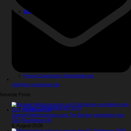
Sponsoren
Videos
Kontakt
Stadionhefte
Presse Download | Akkreditierung
info@ssv-reutlingen.de
Neueste Posts
Archiv | Homepage bis 2017
Samuel Melissopoulos und Tim Becker verstärken den
SSV Reutlingen 05
6. August 2026