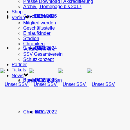
Presse Download | Akkreditierung
Archiv | Homepage bis 2017
Shop
Geschäftsstelle
U15
2024/2025
TICKETS
Verein
Mitglied werden
Geschäftsstelle
Einlaufkinder
Stadion
Chroniken
Einlaufkinder
U14
2023/2024
NEWS
Verantwortliche
SSV Gesamtverein
Schutzkonzept
Partner
Tickets
News
Stadion
Pressenachrichten
U13
2022/2023
Pressenachrichten
Chroniken
U12
2021/2022