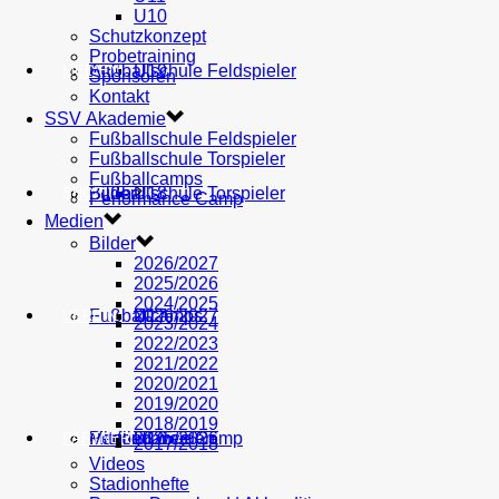
U10
Schutzkonzept
Probetraining
AH
Fußballschule Feldspieler
U19
MEDIEN
Sponsoren
Kontakt
SSV Akademie
Fußballschule Feldspieler
Fußballschule Torspieler
Fußballcamps
Fußballschule Torspieler
Bilder
U18
SHOP
Performance Camp
Medien
Bilder
2026/2027
2025/2026
2024/2025
Fußballcamps
U17
2026/2027
VEREIN
2023/2024
2022/2023
2021/2022
2020/2021
2019/2020
2018/2019
Performance Camp
Mitglied werden
U16
2025/2026
PARTNER
2017/2018
Videos
Stadionhefte