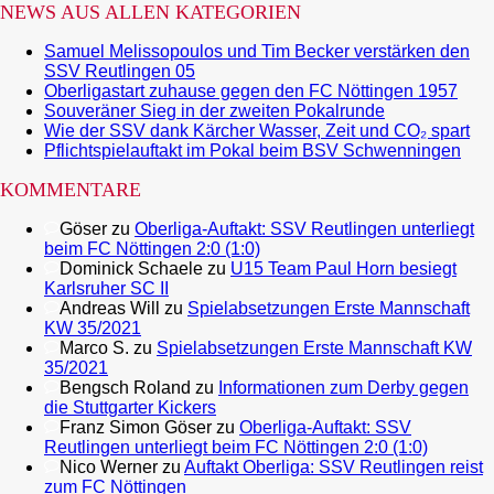
NEWS AUS ALLEN KATEGORIEN
Samuel Melissopoulos und Tim Becker verstärken den
SSV Reutlingen 05
Oberligastart zuhause gegen den FC Nöttingen 1957
Souveräner Sieg in der zweiten Pokalrunde
Wie der SSV dank Kärcher Wasser, Zeit und CO₂ spart
Pflichtspielauftakt im Pokal beim BSV Schwenningen
KOMMENTARE
Göser
zu
Oberliga-Auftakt: SSV Reutlingen unterliegt
beim FC Nöttingen 2:0 (1:0)
Dominick Schaele
zu
U15 Team Paul Horn besiegt
Karlsruher SC II
Andreas Will
zu
Spielabsetzungen Erste Mannschaft
KW 35/2021
Marco S.
zu
Spielabsetzungen Erste Mannschaft KW
35/2021
Bengsch Roland
zu
Informationen zum Derby gegen
die Stuttgarter Kickers
Franz Simon Göser
zu
Oberliga-Auftakt: SSV
Reutlingen unterliegt beim FC Nöttingen 2:0 (1:0)
Nico Werner
zu
Auftakt Oberliga: SSV Reutlingen reist
zum FC Nöttingen