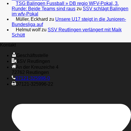
TSG Balingen Fussball » DB regio WFV-Pokal, 3.
Runde: Beide Teams sind raus
zu
SSV schlägt Balingen
im wfv-Pokal
Müller, Eckhard
zu
Unsere U17 steigt in die Junioren-
Bundesliga auf
Helmut wolf
zu
SSV Reutlingen verlängert mit Maik
Schütt
Kontakt
Geschäftsstelle
SSV Reutlingen
An der Kreuzeiche 4
72762 Reutlingen
07121-325996-0
07121-325996-22