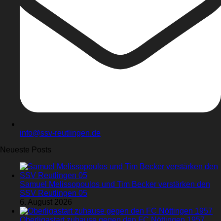
info@ssv-reutlingen.de
Neueste Posts
Samuel Melissopoulos und Tim Becker verstärken den
SSV Reutlingen 05
6. August 2026
Oberligastart zuhause gegen den FC Nöttingen 1957