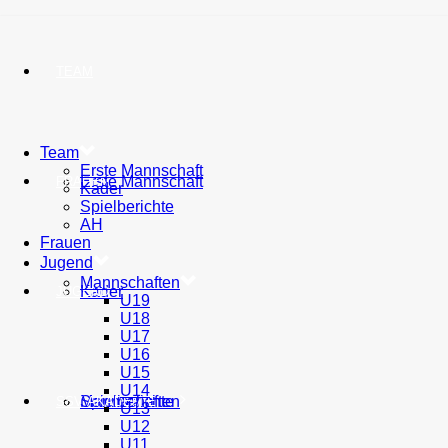
TEAM
Team
Erste Mannschaft
Erste Mannschaft
FRAUEN
Kader
Spielberichte
AH
Frauen
Jugend
Mannschaften
Kader
JUGEND
U19
U18
U17
U16
U15
U14
Spielberichte
Mannschaften
SSV AKADEMIE
U13
U12
U11