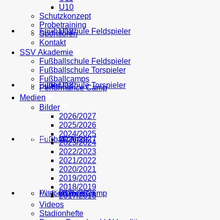
U10
Schutzkonzept
Probetraining
AH
Fußballschule Feldspieler
U19
MEDIEN
Sponsoren
Kontakt
SSV Akademie
Fußballschule Feldspieler
Fußballschule Torspieler
Fußballcamps
Fußballschule Torspieler
Bilder
U18
SHOP
Performance Camp
Medien
Bilder
2026/2027
2025/2026
2024/2025
Fußballcamps
U17
2026/2027
VEREIN
2023/2024
2022/2023
2021/2022
2020/2021
2019/2020
2018/2019
Performance Camp
Mitglied werden
U16
2025/2026
PARTNER
2017/2018
Videos
Stadionhefte