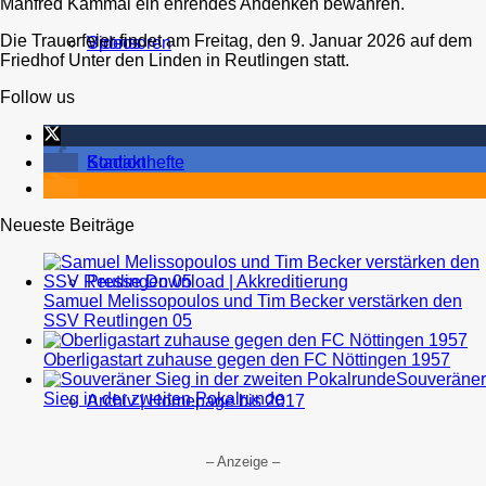
Manfred Kammal ein ehrendes Andenken bewahren.
Die Trauerfeier findet am Freitag, den 9. Januar 2026 auf dem
Sponsoren
Videos
Friedhof Unter den Linden in Reutlingen statt.
Follow us
Kontakt
Stadionhefte
Neueste Beiträge
Presse Download | Akkreditierung
Samuel Melissopoulos und Tim Becker verstärken den
SSV Reutlingen 05
Oberligastart zuhause gegen den FC Nöttingen 1957
Souveräner
Sieg in der zweiten Pokalrunde
Archiv | Homepage bis 2017
– Anzeige –