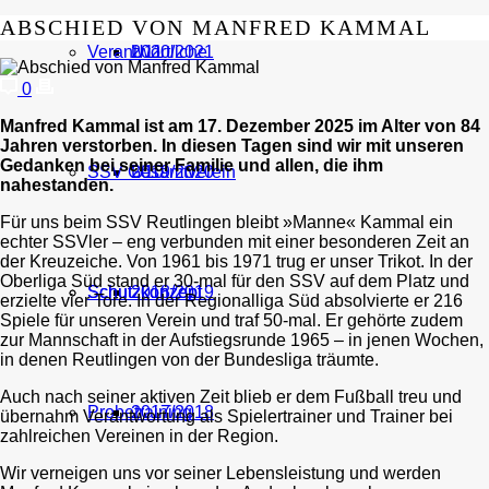
ABSCHIED VON MANFRED KAMMAL
Verantwortliche
U11
2020/2021
0
Manfred Kammal ist am 17. Dezember 2025 im Alter von 84
Jahren verstorben. In diesen Tagen sind wir mit unseren
Gedanken bei seiner Familie und allen, die ihm
SSV Gesamtverein
U10
2019/2020
nahestanden.
Für uns beim SSV Reutlingen bleibt »Manne« Kammal ein
echter SSVler – eng verbunden mit einer besonderen Zeit an
der Kreuzeiche. Von 1961 bis 1971 trug er unser Trikot. In der
Oberliga Süd stand er 30-mal für den SSV auf dem Platz und
Schutzkonzept
Schutzkonzept
2018/2019
erzielte vier Tore. In der Regionalliga Süd absolvierte er 216
Spiele für unseren Verein und traf 50-mal. Er gehörte zudem
zur Mannschaft in der Aufstiegsrunde 1965 – in jenen Wochen,
in denen Reutlingen von der Bundesliga träumte.
Auch nach seiner aktiven Zeit blieb er dem Fußball treu und
Probetraining
2017/2018
übernahm Verantwortung als Spielertrainer und Trainer bei
zahlreichen Vereinen in der Region.
Wir verneigen uns vor seiner Lebensleistung und werden