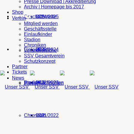
Presse Download | Akkreditierung
Archiv | Homepage bis 2017
Shop
Geschäftsstelle
U15
2024/2025
TICKETS
Verein
Mitglied werden
Geschäftsstelle
Einlaufkinder
Stadion
Chroniken
Einlaufkinder
U14
2023/2024
NEWS
Verantwortliche
SSV Gesamtverein
Schutzkonzept
Partner
Tickets
News
Stadion
Pressenachrichten
U13
2022/2023
Pressenachrichten
Chroniken
U12
2021/2022