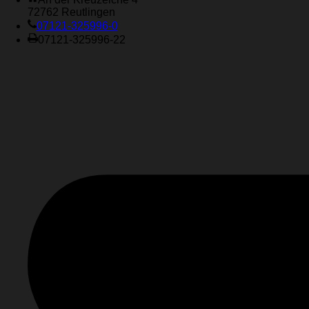
72762 Reutlingen
07121-325996-0
07121-325996-22