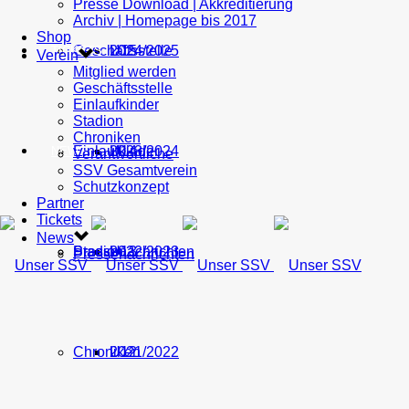
Presse Download | Akkreditierung
Archiv | Homepage bis 2017
Shop
Geschäftsstelle
U15
2024/2025
TICKETS
Verein
Mitglied werden
Geschäftsstelle
Einlaufkinder
Stadion
Chroniken
Einlaufkinder
U14
2023/2024
NEWS
Verantwortliche
SSV Gesamtverein
Schutzkonzept
Partner
Tickets
News
Stadion
Pressenachrichten
U13
2022/2023
Pressenachrichten
Chroniken
U12
2021/2022