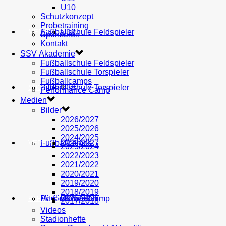
U10
Schutzkonzept
Probetraining
AH
Fußballschule Feldspieler
U19
MEDIEN
Sponsoren
Kontakt
SSV Akademie
Fußballschule Feldspieler
Fußballschule Torspieler
Fußballcamps
Fußballschule Torspieler
Bilder
U18
SHOP
Performance Camp
Medien
Bilder
2026/2027
2025/2026
2024/2025
Fußballcamps
U17
2026/2027
VEREIN
2023/2024
2022/2023
2021/2022
2020/2021
2019/2020
2018/2019
Performance Camp
Mitglied werden
U16
2025/2026
PARTNER
2017/2018
Videos
Stadionhefte