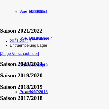
Verantwortliche
U11
2020/2021
Saison 2021/2022
SSV Gesamtverein
U10
2019/2020
2021-2022
»
Entruempelung Lager
[Zeige Vorschaubilder]
Saison 2020/2021
Schutzkonzept
Schutzkonzept
2018/2019
Saison 2019/2020
Saison 2018/2019
Probetraining
2017/2018
Saison 2017/2018