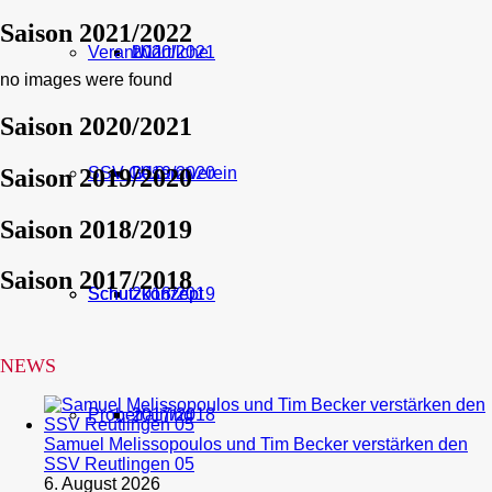
Saison 2021/2022
Verantwortliche
U11
2020/2021
no images were found
Saison 2020/2021
Saison 2019/2020
SSV Gesamtverein
U10
2019/2020
Saison 2018/2019
Saison 2017/2018
Schutzkonzept
Schutzkonzept
2018/2019
NEWS
Probetraining
2017/2018
Samuel Melissopoulos und Tim Becker verstärken den
SSV Reutlingen 05
6. August 2026