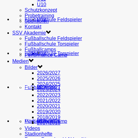
U10
Schutzkonzept
Probetraining
AH
Fußballschule Feldspieler
U19
MEDIEN
Sponsoren
Kontakt
SSV Akademie
Fußballschule Feldspieler
Fußballschule Torspieler
Fußballcamps
Fußballschule Torspieler
Bilder
U18
SHOP
Performance Camp
Medien
Bilder
2026/2027
2025/2026
2024/2025
Fußballcamps
U17
2026/2027
VEREIN
2023/2024
2022/2023
2021/2022
2020/2021
2019/2020
2018/2019
Performance Camp
Mitglied werden
U16
2025/2026
PARTNER
2017/2018
Videos
Stadionhefte