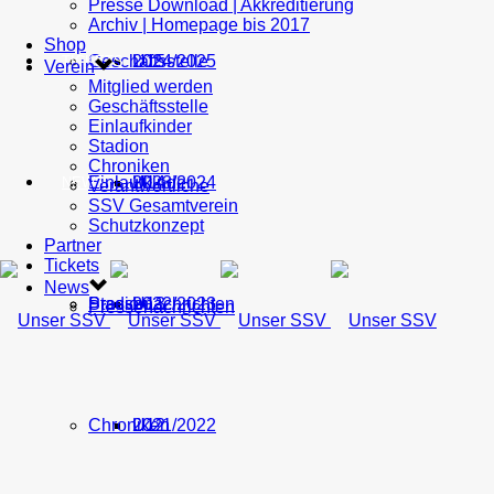
Presse Download | Akkreditierung
Archiv | Homepage bis 2017
Shop
Geschäftsstelle
U15
2024/2025
TICKETS
Verein
Mitglied werden
Geschäftsstelle
Einlaufkinder
Stadion
Chroniken
Einlaufkinder
U14
2023/2024
NEWS
Verantwortliche
SSV Gesamtverein
Schutzkonzept
Partner
Tickets
News
Stadion
Pressenachrichten
U13
2022/2023
Pressenachrichten
Chroniken
U12
2021/2022