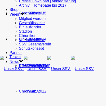
Presse Download | Akkreditierung
Archiv | Homepage bis 2017
Shop
Geschäftsstelle
U15
2024/2025
TICKETS
Verein
Mitglied werden
Geschäftsstelle
Einlaufkinder
Stadion
Chroniken
Einlaufkinder
U14
2023/2024
NEWS
Verantwortliche
SSV Gesamtverein
Schutzkonzept
Partner
Tickets
News
Stadion
Pressenachrichten
U13
2022/2023
Pressenachrichten
Chroniken
U12
2021/2022