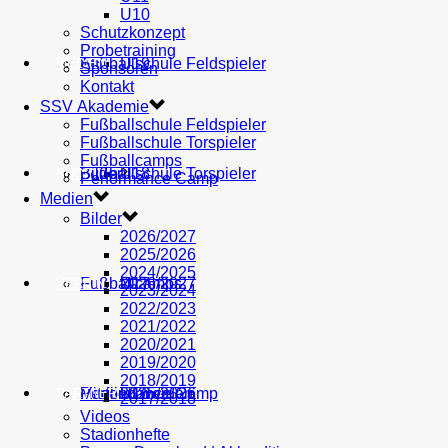
U10
Schutzkonzept
Probetraining
AH
Fußballschule Feldspieler
U19
MEDIEN
Sponsoren
Kontakt
SSV Akademie
Fußballschule Feldspieler
Fußballschule Torspieler
Fußballcamps
Fußballschule Torspieler
Bilder
U18
SHOP
Performance Camp
Medien
Bilder
2026/2027
2025/2026
2024/2025
Fußballcamps
U17
2026/2027
VEREIN
2023/2024
2022/2023
2021/2022
2020/2021
2019/2020
2018/2019
Performance Camp
Mitglied werden
U16
2025/2026
PARTNER
2017/2018
Videos
Stadionhefte