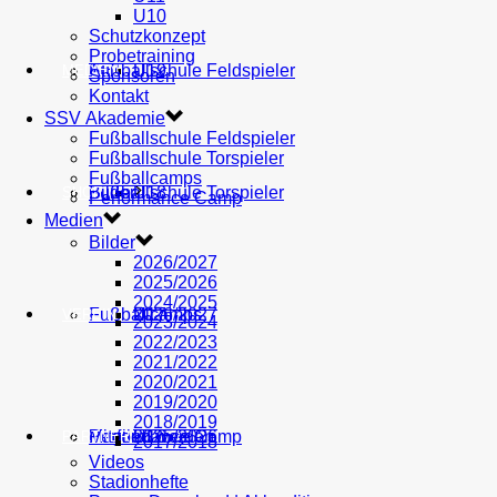
U10
Schutzkonzept
Probetraining
AH
Fußballschule Feldspieler
U19
MEDIEN
Sponsoren
Kontakt
SSV Akademie
Fußballschule Feldspieler
Fußballschule Torspieler
Fußballcamps
Fußballschule Torspieler
Bilder
U18
SHOP
Performance Camp
Medien
Bilder
2026/2027
2025/2026
2024/2025
Fußballcamps
U17
2026/2027
VEREIN
2023/2024
2022/2023
2021/2022
2020/2021
2019/2020
2018/2019
Performance Camp
Mitglied werden
U16
2025/2026
PARTNER
2017/2018
Videos
Stadionhefte