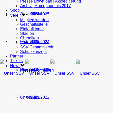
Presse Download | Akkreditierung
Archiv | Homepage bis 2017
Shop
Geschäftsstelle
U15
2024/2025
TICKETS
Verein
Mitglied werden
Geschäftsstelle
Einlaufkinder
Stadion
Chroniken
Einlaufkinder
U14
2023/2024
NEWS
Verantwortliche
SSV Gesamtverein
Schutzkonzept
Partner
Tickets
News
Stadion
Pressenachrichten
U13
2022/2023
Pressenachrichten
Chroniken
U12
2021/2022