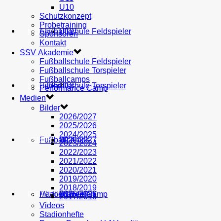
U10
Schutzkonzept
Probetraining
AH
Fußballschule Feldspieler
U19
MEDIEN
Sponsoren
Kontakt
SSV Akademie
Fußballschule Feldspieler
Fußballschule Torspieler
Fußballcamps
Fußballschule Torspieler
Bilder
U18
SHOP
Performance Camp
Medien
Bilder
2026/2027
2025/2026
2024/2025
Fußballcamps
U17
2026/2027
VEREIN
2023/2024
2022/2023
2021/2022
2020/2021
2019/2020
2018/2019
Performance Camp
Mitglied werden
U16
2025/2026
PARTNER
2017/2018
Videos
Stadionhefte