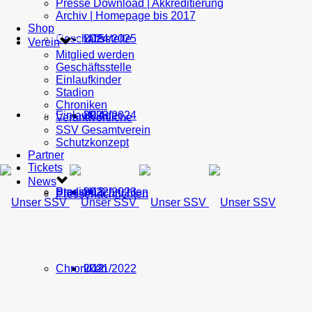
Presse Download | Akkreditierung
Archiv | Homepage bis 2017
Shop
Geschäftsstelle
U15
2024/2025
TICKETS
Verein
Mitglied werden
Geschäftsstelle
Einlaufkinder
Stadion
Chroniken
Einlaufkinder
U14
2023/2024
NEWS
Verantwortliche
SSV Gesamtverein
Schutzkonzept
Partner
Tickets
News
Stadion
Pressenachrichten
U13
2022/2023
Pressenachrichten
Chroniken
U12
2021/2022