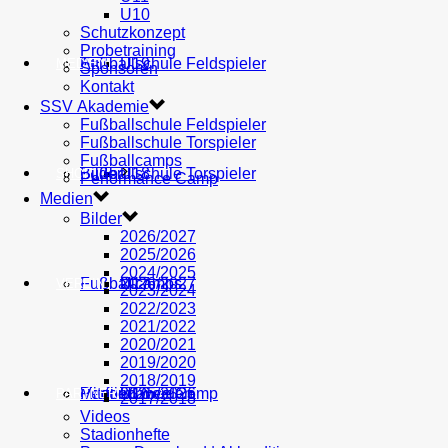
U10
Schutzkonzept
Probetraining
AH
Fußballschule Feldspieler
U19
MEDIEN
Sponsoren
Kontakt
SSV Akademie
Fußballschule Feldspieler
Fußballschule Torspieler
Fußballcamps
Fußballschule Torspieler
Bilder
U18
SHOP
Performance Camp
Medien
Bilder
2026/2027
2025/2026
2024/2025
Fußballcamps
U17
2026/2027
VEREIN
2023/2024
2022/2023
2021/2022
2020/2021
2019/2020
2018/2019
Performance Camp
Mitglied werden
U16
2025/2026
PARTNER
2017/2018
Videos
Stadionhefte