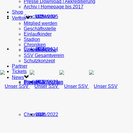
Presse Download | Akkreditierung
Archiv | Homepage bis 2017
Shop
Geschäftsstelle
U15
2024/2025
TICKETS
Verein
Mitglied werden
Geschäftsstelle
Einlaufkinder
Stadion
Chroniken
Einlaufkinder
U14
2023/2024
NEWS
Verantwortliche
SSV Gesamtverein
Schutzkonzept
Partner
Tickets
News
Stadion
Pressenachrichten
U13
2022/2023
Pressenachrichten
Chroniken
U12
2021/2022