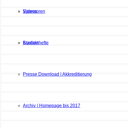
Sponsoren
Videos
Kontakt
Stadionhefte
Presse Download | Akkreditierung
Archiv | Homepage bis 2017