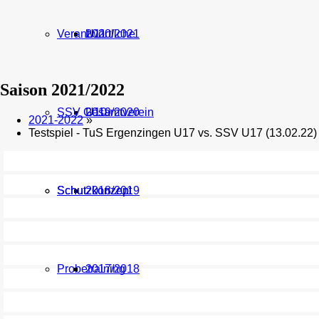
Verantwortliche
U11
2020/2021
Saison 2021/2022
SSV Gesamtverein
U10
2019/2020
2021-2022
»
Testspiel - TuS Ergenzingen U17 vs. SSV U17 (13.02.22)
Schutzkonzept
Schutzkonzept
2018/2019
Probetraining
2017/2018