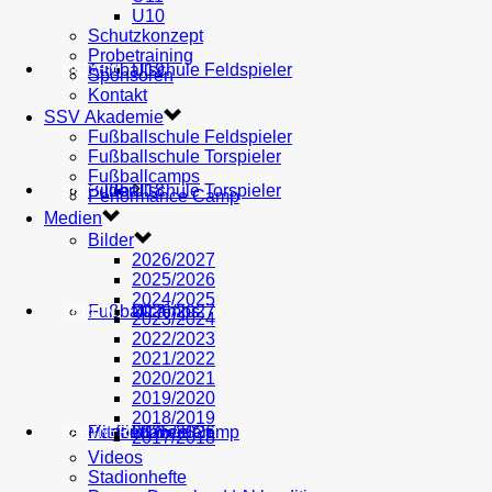
U10
Schutzkonzept
Probetraining
AH
Fußballschule Feldspieler
U19
MEDIEN
Sponsoren
Kontakt
SSV Akademie
Fußballschule Feldspieler
Fußballschule Torspieler
Fußballcamps
Fußballschule Torspieler
Bilder
U18
SHOP
Performance Camp
Medien
Bilder
2026/2027
2025/2026
2024/2025
Fußballcamps
U17
2026/2027
VEREIN
2023/2024
2022/2023
2021/2022
2020/2021
2019/2020
2018/2019
Performance Camp
Mitglied werden
U16
2025/2026
PARTNER
2017/2018
Videos
Stadionhefte