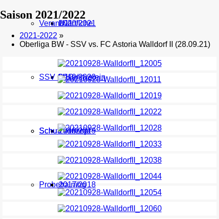
Saison 2021/2022
Verantwortliche
U11
2020/2021
2021-2022
»
Oberliga BW - SSV vs. FC Astoria Walldorf II (28.09.21)
SSV Gesamtverein
U10
2019/2020
Schutzkonzept
Schutzkonzept
2018/2019
Probetraining
2017/2018