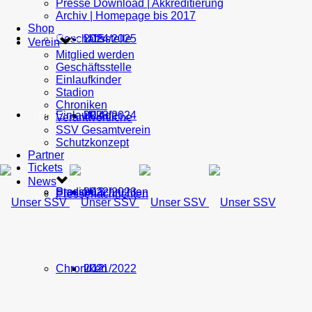
Presse Download | Akkreditierung
Archiv | Homepage bis 2017
Shop
Geschäftsstelle
U15
2024/2025
TICKETS
Verein
Mitglied werden
Geschäftsstelle
Einlaufkinder
Stadion
Chroniken
Einlaufkinder
U14
2023/2024
NEWS
Verantwortliche
SSV Gesamtverein
Schutzkonzept
Partner
Tickets
News
Stadion
Pressenachrichten
U13
2022/2023
Pressenachrichten
Chroniken
U12
2021/2022