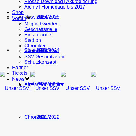
Presse Download | Akkreditierung
Archiv | Homepage bis 2017
Shop
Geschäftsstelle
U15
2024/2025
TICKETS
Verein
Mitglied werden
Geschäftsstelle
Einlaufkinder
Stadion
Chroniken
Einlaufkinder
U14
2023/2024
NEWS
Verantwortliche
SSV Gesamtverein
Schutzkonzept
Partner
Tickets
News
Stadion
Pressenachrichten
U13
2022/2023
Pressenachrichten
Chroniken
U12
2021/2022