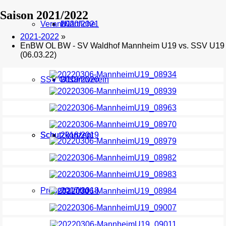
Saison 2021/2022
Verantwortliche
U11
2020/2021
2021-2022
»
EnBW OL BW - SV Waldhof Mannheim U19 vs. SSV U19
(06.03.22)
SSV Gesamtverein
U10
2019/2020
Schutzkonzept
Schutzkonzept
2018/2019
Probetraining
2017/2018