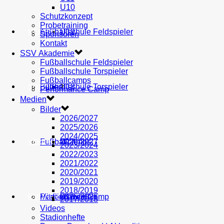
U10
Schutzkonzept
Probetraining
AH
Fußballschule Feldspieler
U19
MEDIEN
Sponsoren
Kontakt
SSV Akademie
Fußballschule Feldspieler
Fußballschule Torspieler
Fußballcamps
Fußballschule Torspieler
Bilder
U18
SHOP
Performance Camp
Medien
Bilder
2026/2027
2025/2026
2024/2025
Fußballcamps
U17
2026/2027
VEREIN
2023/2024
2022/2023
2021/2022
2020/2021
2019/2020
2018/2019
Performance Camp
Mitglied werden
U16
2025/2026
PARTNER
2017/2018
Videos
Stadionhefte