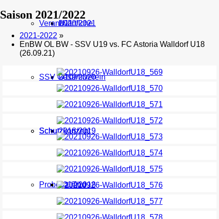
Saison 2021/2022
Verantwortliche
U11
2020/2021
2021-2022
»
EnBW OL BW - SSV U19 vs. FC Astoria Walldorf U18
(26.09.21)
SSV Gesamtverein
U10
2019/2020
Schutzkonzept
Schutzkonzept
2018/2019
Probetraining
2017/2018