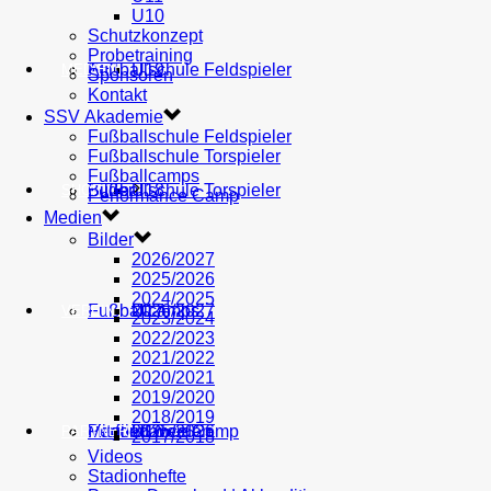
U10
Schutzkonzept
Probetraining
AH
Fußballschule Feldspieler
U19
MEDIEN
Sponsoren
Kontakt
SSV Akademie
Fußballschule Feldspieler
Fußballschule Torspieler
Fußballcamps
Fußballschule Torspieler
Bilder
U18
SHOP
Performance Camp
Medien
Bilder
2026/2027
2025/2026
2024/2025
Fußballcamps
U17
2026/2027
VEREIN
2023/2024
2022/2023
2021/2022
2020/2021
2019/2020
2018/2019
Performance Camp
Mitglied werden
U16
2025/2026
PARTNER
2017/2018
Videos
Stadionhefte