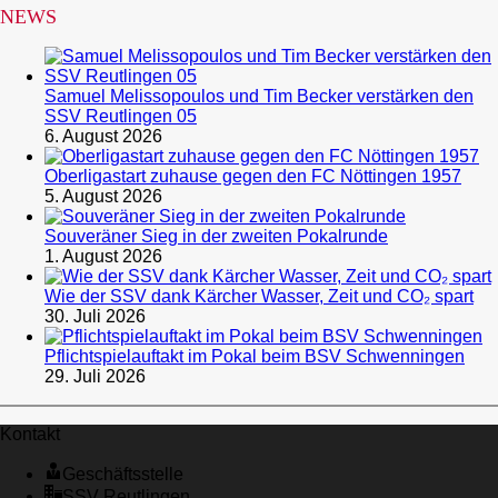
NEWS
Samuel Melissopoulos und Tim Becker verstärken den
SSV Reutlingen 05
6. August 2026
Oberligastart zuhause gegen den FC Nöttingen 1957
5. August 2026
Souveräner Sieg in der zweiten Pokalrunde
1. August 2026
Wie der SSV dank Kärcher Wasser, Zeit und CO₂ spart
30. Juli 2026
Pflichtspielauftakt im Pokal beim BSV Schwenningen
29. Juli 2026
Kontakt
Geschäftsstelle
SSV Reutlingen