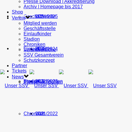
Presse Download | Akkreditierung
Archiv | Homepage bis 2017
Shop
Geschäftsstelle
U15
2024/2025
TICKETS
Verein
Mitglied werden
Geschäftsstelle
Einlaufkinder
Stadion
Chroniken
Einlaufkinder
U14
2023/2024
NEWS
Verantwortliche
SSV Gesamtverein
Schutzkonzept
Partner
Tickets
News
Stadion
Pressenachrichten
U13
2022/2023
Pressenachrichten
Chroniken
U12
2021/2022