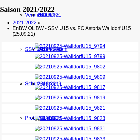
Saison 2021/2022
Verantwortliche
U11
2020/2021
2021-2022
»
EnBW OL BW - SSV U15 vs. FC Astoria Walldorf U15
(25.09.21)
SSV Gesamtverein
U10
2019/2020
Schutzkonzept
Schutzkonzept
2018/2019
Probetraining
2017/2018