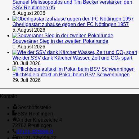
Samuel Melissopoulos und Tim Becker verstärken den
SSV Reutlingen 05
6. August 2026
Oberligastart zuhause gegen den FC Nöttingen 1957
5. August 2026
Souveräner Sieg in der zweiten Pokalrunde
1. August 2026
Wie der SSV dank Kärcher Wasser, Zeit und CO₂ spart
30. Juli 2026
Pflichtspielauftakt im Pokal beim BSV Schwenningen
29. Juli 2026
Kontakt
Geschäftsstelle
SSV Reutlingen
An der Kreuzeiche 4
72762 Reutlingen
07121-325996-0
07121-325996-22