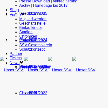
Presse Download | Akkreditierung
Archiv | Homepage bis 2017
Shop
Geschäftsstelle
U15
2024/2025
TICKETS
Verein
Mitglied werden
Geschäftsstelle
Einlaufkinder
Stadion
Chroniken
Einlaufkinder
U14
2023/2024
NEWS
Verantwortliche
SSV Gesamtverein
Schutzkonzept
Partner
Tickets
News
Stadion
Pressenachrichten
U13
2022/2023
Pressenachrichten
Chroniken
U12
2021/2022