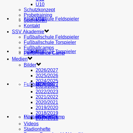
U10
Schutzkonzept
Probetraining
AH
Fußballschule Feldspieler
U19
MEDIEN
Sponsoren
Kontakt
SSV Akademie
Fußballschule Feldspieler
Fußballschule Torspieler
Fußballcamps
Fußballschule Torspieler
Bilder
U18
SHOP
Performance Camp
Medien
Bilder
2026/2027
2025/2026
2024/2025
Fußballcamps
U17
2026/2027
VEREIN
2023/2024
2022/2023
2021/2022
2020/2021
2019/2020
2018/2019
Performance Camp
Mitglied werden
U16
2025/2026
PARTNER
2017/2018
Videos
Stadionhefte