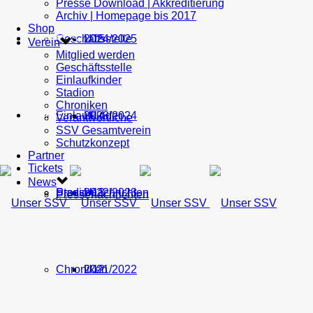
Presse Download | Akkreditierung
Archiv | Homepage bis 2017
Shop
Geschäftsstelle
U15
2024/2025
TICKETS
Verein
Mitglied werden
Geschäftsstelle
Einlaufkinder
Stadion
Chroniken
Einlaufkinder
U14
2023/2024
NEWS
Verantwortliche
SSV Gesamtverein
Schutzkonzept
Partner
Tickets
News
Stadion
Pressenachrichten
U13
2022/2023
Pressenachrichten
Chroniken
U12
2021/2022