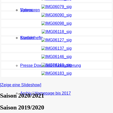
Sponsoren
Videos
Kontakt
Stadionhefte
Presse Download | Akkreditierung
[Zeige eine Slideshow]
Archiv | Homepage bis 2017
Saison 2020/2021
Saison 2019/2020