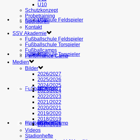
U10
Schutzkonzept
Probetraining
AH
Fußballschule Feldspieler
U19
MEDIEN
Sponsoren
Kontakt
SSV Akademie
Fußballschule Feldspieler
Fußballschule Torspieler
Fußballcamps
Fußballschule Torspieler
Bilder
U18
SHOP
Performance Camp
Medien
Bilder
2026/2027
2025/2026
2024/2025
Fußballcamps
U17
2026/2027
VEREIN
2023/2024
2022/2023
2021/2022
2020/2021
2019/2020
2018/2019
Performance Camp
Mitglied werden
U16
2025/2026
PARTNER
2017/2018
Videos
Stadionhefte