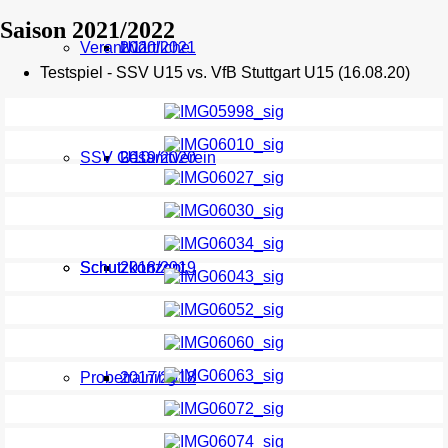
Saison 2021/2022
Verantwortliche
U11
2020/2021
Testspiel - SSV U15 vs. VfB Stuttgart U15 (16.08.20)
SSV Gesamtverein
U10
2019/2020
Schutzkonzept
Schutzkonzept
2018/2019
Probetraining
2017/2018