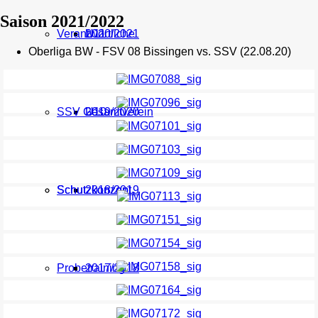
Saison 2021/2022
Verantwortliche
U11
2020/2021
Oberliga BW - FSV 08 Bissingen vs. SSV (22.08.20)
SSV Gesamtverein
U10
2019/2020
Schutzkonzept
Schutzkonzept
2018/2019
Probetraining
2017/2018