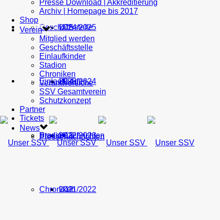
Presse Download | Akkreditierung
Archiv | Homepage bis 2017
Shop
Geschäftsstelle
U15
2024/2025
TICKETS
Verein
Mitglied werden
Geschäftsstelle
Einlaufkinder
Stadion
Chroniken
Einlaufkinder
U14
2023/2024
NEWS
Verantwortliche
SSV Gesamtverein
Schutzkonzept
Partner
Tickets
News
Stadion
Pressenachrichten
U13
2022/2023
Pressenachrichten
Chroniken
U12
2021/2022