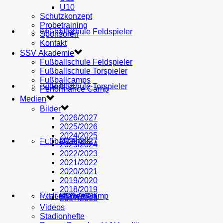
U10
Schutzkonzept
Probetraining
AH
Fußballschule Feldspieler
U19
MEDIEN
Sponsoren
Kontakt
SSV Akademie
Fußballschule Feldspieler
Fußballschule Torspieler
Fußballcamps
Fußballschule Torspieler
Bilder
U18
SHOP
Performance Camp
Medien
Bilder
2026/2027
2025/2026
2024/2025
Fußballcamps
U17
2026/2027
VEREIN
2023/2024
2022/2023
2021/2022
2020/2021
2019/2020
2018/2019
Performance Camp
Mitglied werden
U16
2025/2026
PARTNER
2017/2018
Videos
Stadionhefte