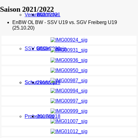
Saison 2021/2022
Verantwortliche
U11
2020/2021
EnBW OL BW - SSV U19 vs. SGV Freiberg U19
(25.10.20)
SSV Gesamtverein
U10
2019/2020
Schutzkonzept
Schutzkonzept
2018/2019
Probetraining
2017/2018