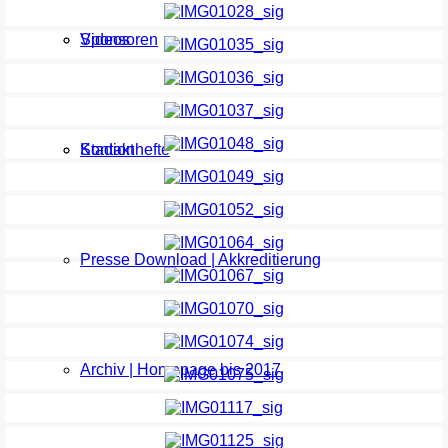
Sponsoren
Videos
Kontakt
Stadionhefte
Presse Download | Akkreditierung
Archiv | Homepage bis 2017