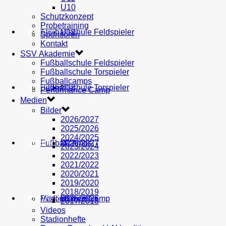
U10
Schutzkonzept
Probetraining
AH
Fußballschule Feldspieler
U19
MEDIEN
Sponsoren
Kontakt
SSV Akademie
Fußballschule Feldspieler
Fußballschule Torspieler
Fußballcamps
Fußballschule Torspieler
Bilder
U18
SHOP
Performance Camp
Medien
Bilder
2026/2027
2025/2026
2024/2025
Fußballcamps
U17
2026/2027
VEREIN
2023/2024
2022/2023
2021/2022
2020/2021
2019/2020
2018/2019
Performance Camp
Mitglied werden
U16
2025/2026
PARTNER
2017/2018
Videos
Stadionhefte