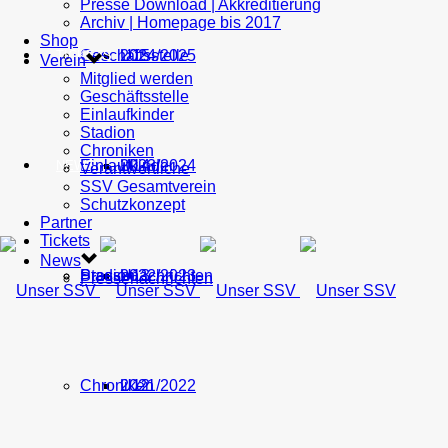
Presse Download | Akkreditierung
Archiv | Homepage bis 2017
Shop
Geschäftsstelle
U15
2024/2025
TICKETS
Verein
Mitglied werden
Geschäftsstelle
Einlaufkinder
Stadion
Chroniken
Einlaufkinder
U14
2023/2024
NEWS
Verantwortliche
SSV Gesamtverein
Schutzkonzept
Partner
Tickets
News
Stadion
Pressenachrichten
U13
2022/2023
Pressenachrichten
Chroniken
U12
2021/2022