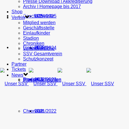
Presse Download | Akkreditierung
Archiv | Homepage bis 2017
Shop
Geschäftsstelle
U15
2024/2025
TICKETS
Verein
Mitglied werden
Geschäftsstelle
Einlaufkinder
Stadion
Chroniken
Einlaufkinder
U14
2023/2024
NEWS
Verantwortliche
SSV Gesamtverein
Schutzkonzept
Partner
Tickets
News
Stadion
Pressenachrichten
U13
2022/2023
Pressenachrichten
Chroniken
U12
2021/2022