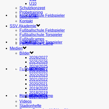
U10
Schutzkonzept
Probetraining
AH
Fußballschule Feldspieler
U19
MEDIEN
Sponsoren
Kontakt
SSV Akademie
Fußballschule Feldspieler
Fußballschule Torspieler
Fußballcamps
Fußballschule Torspieler
Bilder
U18
SHOP
Performance Camp
Medien
Bilder
2026/2027
2025/2026
2024/2025
Fußballcamps
U17
2026/2027
VEREIN
2023/2024
2022/2023
2021/2022
2020/2021
2019/2020
2018/2019
Performance Camp
Mitglied werden
U16
2025/2026
PARTNER
2017/2018
Videos
Stadionhefte