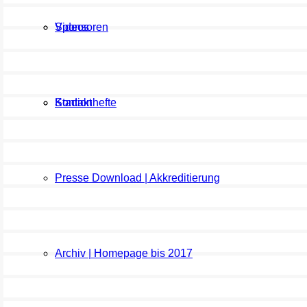
Sponsoren
Videos
Kontakt
Stadionhefte
Presse Download | Akkreditierung
Archiv | Homepage bis 2017