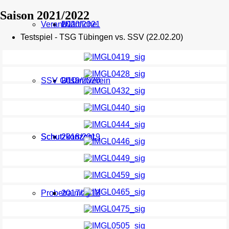
Saison 2021/2022
Verantwortliche
U11
2020/2021
Testspiel - TSG Tübingen vs. SSV (22.02.20)
SSV Gesamtverein
U10
2019/2020
Schutzkonzept
Schutzkonzept
2018/2019
Probetraining
2017/2018