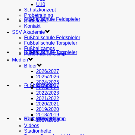
U10
Schutzkonzept
Probetraining
AH
Fußballschule Feldspieler
U19
MEDIEN
Sponsoren
Kontakt
SSV Akademie
Fußballschule Feldspieler
Fußballschule Torspieler
Fußballcamps
Fußballschule Torspieler
Bilder
U18
SHOP
Performance Camp
Medien
Bilder
2026/2027
2025/2026
2024/2025
Fußballcamps
U17
2026/2027
VEREIN
2023/2024
2022/2023
2021/2022
2020/2021
2019/2020
2018/2019
Performance Camp
Mitglied werden
U16
2025/2026
PARTNER
2017/2018
Videos
Stadionhefte