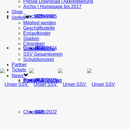
Presse Download | Akkreditierung
Archiv | Homepage bis 2017
Shop
Geschäftsstelle
U15
2024/2025
TICKETS
Verein
Mitglied werden
Geschäftsstelle
Einlaufkinder
Stadion
Chroniken
Einlaufkinder
U14
2023/2024
NEWS
Verantwortliche
SSV Gesamtverein
Schutzkonzept
Partner
Tickets
News
Stadion
Pressenachrichten
U13
2022/2023
Pressenachrichten
Chroniken
U12
2021/2022