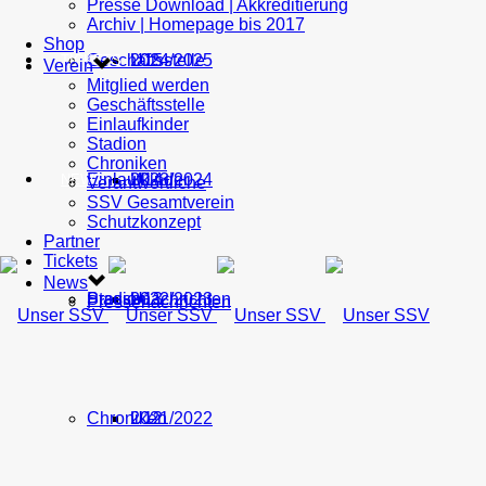
Presse Download | Akkreditierung
Archiv | Homepage bis 2017
Shop
Geschäftsstelle
U15
2024/2025
TICKETS
Verein
Mitglied werden
Geschäftsstelle
Einlaufkinder
Stadion
Chroniken
Einlaufkinder
U14
2023/2024
NEWS
Verantwortliche
SSV Gesamtverein
Schutzkonzept
Partner
Tickets
News
Stadion
Pressenachrichten
U13
2022/2023
Pressenachrichten
Chroniken
U12
2021/2022