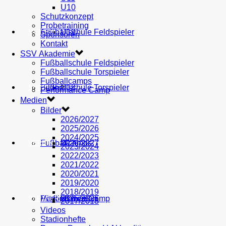
U10
Schutzkonzept
Probetraining
AH
Fußballschule Feldspieler
U19
MEDIEN
Sponsoren
Kontakt
SSV Akademie
Fußballschule Feldspieler
Fußballschule Torspieler
Fußballcamps
Fußballschule Torspieler
Bilder
U18
SHOP
Performance Camp
Medien
Bilder
2026/2027
2025/2026
2024/2025
Fußballcamps
U17
2026/2027
VEREIN
2023/2024
2022/2023
2021/2022
2020/2021
2019/2020
2018/2019
Performance Camp
Mitglied werden
U16
2025/2026
PARTNER
2017/2018
Videos
Stadionhefte