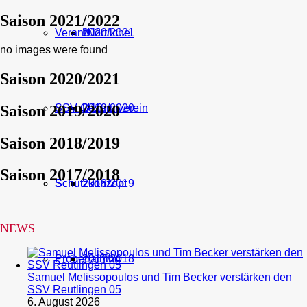
Saison 2021/2022
Verantwortliche
U11
2020/2021
no images were found
Saison 2020/2021
Saison 2019/2020
SSV Gesamtverein
U10
2019/2020
Saison 2018/2019
Saison 2017/2018
Schutzkonzept
Schutzkonzept
2018/2019
NEWS
Probetraining
2017/2018
Samuel Melissopoulos und Tim Becker verstärken den
SSV Reutlingen 05
6. August 2026