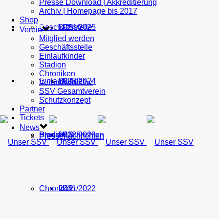
Presse Download | Akkreditierung
Archiv | Homepage bis 2017
Shop
Geschäftsstelle
U15
2024/2025
TICKETS
Verein
Mitglied werden
Geschäftsstelle
Einlaufkinder
Stadion
Chroniken
Einlaufkinder
U14
2023/2024
NEWS
Verantwortliche
SSV Gesamtverein
Schutzkonzept
Partner
Tickets
News
Stadion
Pressenachrichten
U13
2022/2023
Pressenachrichten
Chroniken
U12
2021/2022