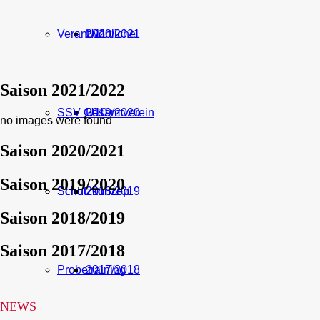
Verantwortliche
U11
2020/2021
Saison 2021/2022
SSV Gesamtverein
U10
2019/2020
no images were found
Saison 2020/2021
Saison 2019/2020
Schutzkonzept
Schutzkonzept
2018/2019
Saison 2018/2019
Saison 2017/2018
Probetraining
2017/2018
NEWS