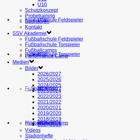
U10
Schutzkonzept
Probetraining
AH
Fußballschule Feldspieler
U19
MEDIEN
Sponsoren
Kontakt
SSV Akademie
Fußballschule Feldspieler
Fußballschule Torspieler
Fußballcamps
Fußballschule Torspieler
Bilder
U18
SHOP
Performance Camp
Medien
Bilder
2026/2027
2025/2026
2024/2025
Fußballcamps
U17
2026/2027
VEREIN
2023/2024
2022/2023
2021/2022
2020/2021
2019/2020
2018/2019
Performance Camp
Mitglied werden
U16
2025/2026
PARTNER
2017/2018
Videos
Stadionhefte