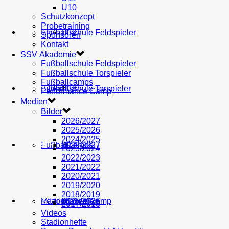
U10
Schutzkonzept
Probetraining
AH
Fußballschule Feldspieler
U19
MEDIEN
Sponsoren
Kontakt
SSV Akademie
Fußballschule Feldspieler
Fußballschule Torspieler
Fußballcamps
Fußballschule Torspieler
Bilder
U18
SHOP
Performance Camp
Medien
Bilder
2026/2027
2025/2026
2024/2025
Fußballcamps
U17
2026/2027
VEREIN
2023/2024
2022/2023
2021/2022
2020/2021
2019/2020
2018/2019
Performance Camp
Mitglied werden
U16
2025/2026
PARTNER
2017/2018
Videos
Stadionhefte