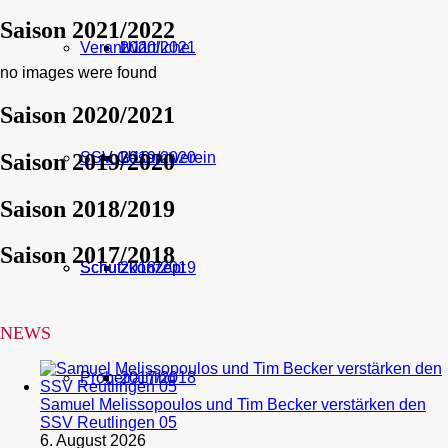
Saison 2021/2022
Verantwortliche
U11
2020/2021
no images were found
Saison 2020/2021
Saison 2019/2020
SSV Gesamtverein
U10
2019/2020
Saison 2018/2019
Saison 2017/2018
Schutzkonzept
Schutzkonzept
2018/2019
NEWS
Probetraining
2017/2018
Samuel Melissopoulos und Tim Becker verstärken den
SSV Reutlingen 05
6. August 2026