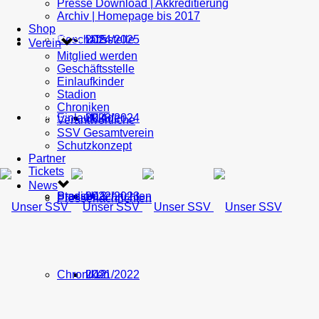
Presse Download | Akkreditierung
Archiv | Homepage bis 2017
Shop
Geschäftsstelle
U15
2024/2025
TICKETS
Verein
Mitglied werden
Geschäftsstelle
Einlaufkinder
Stadion
Chroniken
Einlaufkinder
U14
2023/2024
NEWS
Verantwortliche
SSV Gesamtverein
Schutzkonzept
Partner
Tickets
News
Stadion
Pressenachrichten
U13
2022/2023
Pressenachrichten
Chroniken
U12
2021/2022