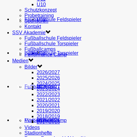
U10
Schutzkonzept
Probetraining
AH
Fußballschule Feldspieler
U19
MEDIEN
Sponsoren
Kontakt
SSV Akademie
Fußballschule Feldspieler
Fußballschule Torspieler
Fußballcamps
Fußballschule Torspieler
Bilder
U18
SHOP
Performance Camp
Medien
Bilder
2026/2027
2025/2026
2024/2025
Fußballcamps
U17
2026/2027
VEREIN
2023/2024
2022/2023
2021/2022
2020/2021
2019/2020
2018/2019
Performance Camp
Mitglied werden
U16
2025/2026
PARTNER
2017/2018
Videos
Stadionhefte