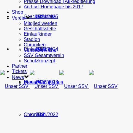
Presse Download | Akkreditierung
Archiv | Homepage bis 2017
Shop
Geschäftsstelle
U15
2024/2025
TICKETS
Verein
Mitglied werden
Geschäftsstelle
Einlaufkinder
Stadion
Chroniken
Einlaufkinder
U14
2023/2024
NEWS
Verantwortliche
SSV Gesamtverein
Schutzkonzept
Partner
Tickets
News
Stadion
Pressenachrichten
U13
2022/2023
Pressenachrichten
Chroniken
U12
2021/2022