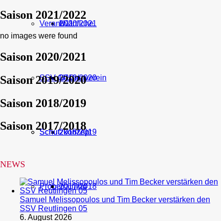
Saison 2021/2022
Verantwortliche
U11
2020/2021
no images were found
Saison 2020/2021
Saison 2019/2020
SSV Gesamtverein
U10
2019/2020
Saison 2018/2019
Saison 2017/2018
Schutzkonzept
Schutzkonzept
2018/2019
NEWS
Probetraining
2017/2018
Samuel Melissopoulos und Tim Becker verstärken den
SSV Reutlingen 05
6. August 2026