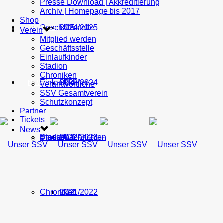
Presse Download | Akkreditierung
Archiv | Homepage bis 2017
Shop
Geschäftsstelle
U15
2024/2025
TICKETS
Verein
Mitglied werden
Geschäftsstelle
Einlaufkinder
Stadion
Chroniken
Einlaufkinder
U14
2023/2024
NEWS
Verantwortliche
SSV Gesamtverein
Schutzkonzept
Partner
Tickets
News
Stadion
Pressenachrichten
U13
2022/2023
Pressenachrichten
Chroniken
U12
2021/2022