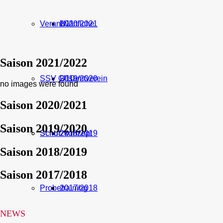
Verantwortliche
U11
2020/2021
Saison 2021/2022
SSV Gesamtverein
U10
2019/2020
no images were found
Saison 2020/2021
Saison 2019/2020
Schutzkonzept
Schutzkonzept
2018/2019
Saison 2018/2019
Saison 2017/2018
Probetraining
2017/2018
NEWS