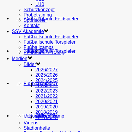
U10
Schutzkonzept
Probetraining
AH
Fußballschule Feldspieler
U19
MEDIEN
Sponsoren
Kontakt
SSV Akademie
Fußballschule Feldspieler
Fußballschule Torspieler
Fußballcamps
Fußballschule Torspieler
Bilder
U18
SHOP
Performance Camp
Medien
Bilder
2026/2027
2025/2026
2024/2025
Fußballcamps
U17
2026/2027
VEREIN
2023/2024
2022/2023
2021/2022
2020/2021
2019/2020
2018/2019
Performance Camp
Mitglied werden
U16
2025/2026
PARTNER
2017/2018
Videos
Stadionhefte