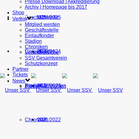
Presse Download | Akkreditierung
Archiv | Homepage bis 2017
Shop
Geschäftsstelle
U15
2024/2025
TICKETS
Verein
Mitglied werden
Geschäftsstelle
Einlaufkinder
Stadion
Chroniken
Einlaufkinder
U14
2023/2024
NEWS
Verantwortliche
SSV Gesamtverein
Schutzkonzept
Partner
Tickets
News
Stadion
Pressenachrichten
U13
2022/2023
Pressenachrichten
Chroniken
U12
2021/2022