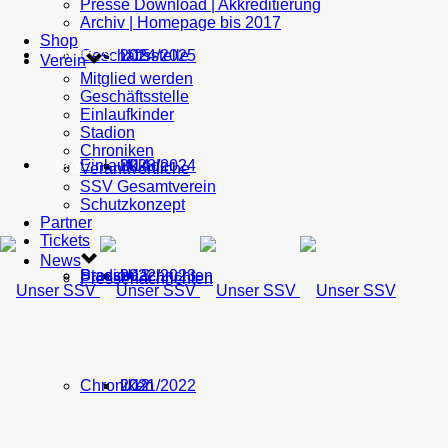
Presse Download | Akkreditierung
Archiv | Homepage bis 2017
Shop
Geschäftsstelle
U15
2024/2025
TICKETS
Verein
Mitglied werden
Geschäftsstelle
Einlaufkinder
Stadion
Chroniken
Einlaufkinder
U14
2023/2024
NEWS
Verantwortliche
SSV Gesamtverein
Schutzkonzept
Partner
Tickets
News
Stadion
Pressenachrichten
U13
2022/2023
Pressenachrichten
Chroniken
U12
2021/2022