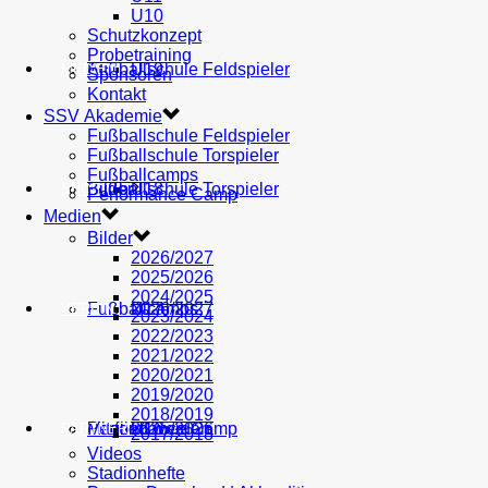
U10
Schutzkonzept
Probetraining
AH
Fußballschule Feldspieler
U19
MEDIEN
Sponsoren
Kontakt
SSV Akademie
Fußballschule Feldspieler
Fußballschule Torspieler
Fußballcamps
Fußballschule Torspieler
Bilder
U18
SHOP
Performance Camp
Medien
Bilder
2026/2027
2025/2026
2024/2025
Fußballcamps
U17
2026/2027
VEREIN
2023/2024
2022/2023
2021/2022
2020/2021
2019/2020
2018/2019
Performance Camp
Mitglied werden
U16
2025/2026
PARTNER
2017/2018
Videos
Stadionhefte