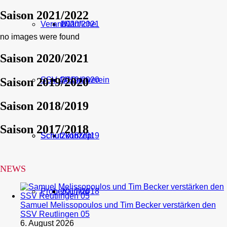
Saison 2021/2022
Verantwortliche
U11
2020/2021
no images were found
Saison 2020/2021
Saison 2019/2020
SSV Gesamtverein
U10
2019/2020
Saison 2018/2019
Saison 2017/2018
Schutzkonzept
Schutzkonzept
2018/2019
NEWS
Probetraining
2017/2018
Samuel Melissopoulos und Tim Becker verstärken den
SSV Reutlingen 05
6. August 2026