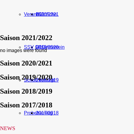
Verantwortliche
U11
2020/2021
Saison 2021/2022
SSV Gesamtverein
U10
2019/2020
no images were found
Saison 2020/2021
Saison 2019/2020
Schutzkonzept
Schutzkonzept
2018/2019
Saison 2018/2019
Saison 2017/2018
Probetraining
2017/2018
NEWS