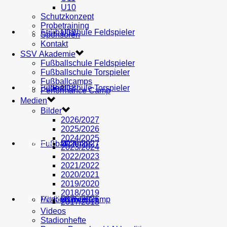
U10
Schutzkonzept
Probetraining
AH
Fußballschule Feldspieler
U19
MEDIEN
Sponsoren
Kontakt
SSV Akademie
Fußballschule Feldspieler
Fußballschule Torspieler
Fußballcamps
Fußballschule Torspieler
Bilder
U18
SHOP
Performance Camp
Medien
Bilder
2026/2027
2025/2026
2024/2025
Fußballcamps
U17
2026/2027
VEREIN
2023/2024
2022/2023
2021/2022
2020/2021
2019/2020
2018/2019
Performance Camp
Mitglied werden
U16
2025/2026
PARTNER
2017/2018
Videos
Stadionhefte