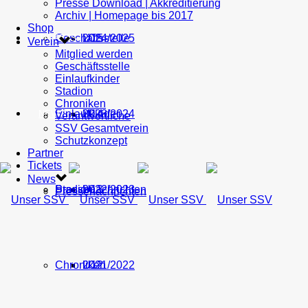
Presse Download | Akkreditierung
Archiv | Homepage bis 2017
Shop
Geschäftsstelle
U15
2024/2025
TICKETS
Verein
Mitglied werden
Geschäftsstelle
Einlaufkinder
Stadion
Chroniken
Einlaufkinder
U14
2023/2024
NEWS
Verantwortliche
SSV Gesamtverein
Schutzkonzept
Partner
Tickets
News
Stadion
Pressenachrichten
U13
2022/2023
Pressenachrichten
Chroniken
U12
2021/2022