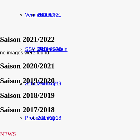
Verantwortliche
U11
2020/2021
Saison 2021/2022
SSV Gesamtverein
U10
2019/2020
no images were found
Saison 2020/2021
Saison 2019/2020
Schutzkonzept
Schutzkonzept
2018/2019
Saison 2018/2019
Saison 2017/2018
Probetraining
2017/2018
NEWS