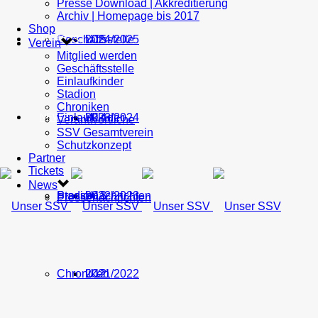
Presse Download | Akkreditierung
Archiv | Homepage bis 2017
Shop
Geschäftsstelle
U15
2024/2025
TICKETS
Verein
Mitglied werden
Geschäftsstelle
Einlaufkinder
Stadion
Chroniken
Einlaufkinder
U14
2023/2024
NEWS
Verantwortliche
SSV Gesamtverein
Schutzkonzept
Partner
Tickets
News
Stadion
Pressenachrichten
U13
2022/2023
Pressenachrichten
Chroniken
U12
2021/2022