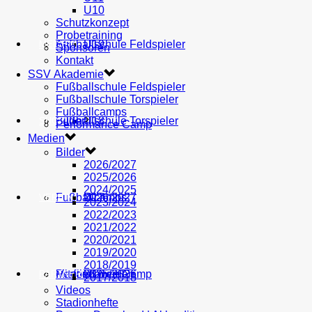
U10
Schutzkonzept
Probetraining
AH
Fußballschule Feldspieler
U19
MEDIEN
Sponsoren
Kontakt
SSV Akademie
Fußballschule Feldspieler
Fußballschule Torspieler
Fußballcamps
Fußballschule Torspieler
Bilder
U18
SHOP
Performance Camp
Medien
Bilder
2026/2027
2025/2026
2024/2025
Fußballcamps
U17
2026/2027
VEREIN
2023/2024
2022/2023
2021/2022
2020/2021
2019/2020
2018/2019
Performance Camp
Mitglied werden
U16
2025/2026
PARTNER
2017/2018
Videos
Stadionhefte