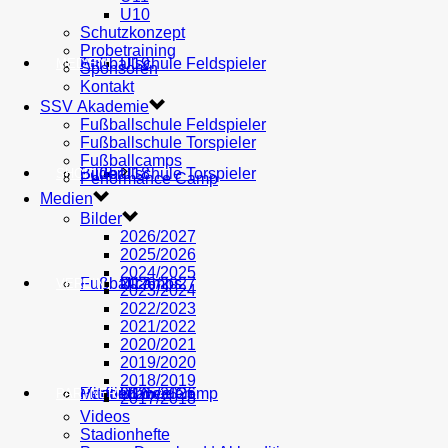
U10
Schutzkonzept
Probetraining
AH
Fußballschule Feldspieler
U19
MEDIEN
Sponsoren
Kontakt
SSV Akademie
Fußballschule Feldspieler
Fußballschule Torspieler
Fußballcamps
Fußballschule Torspieler
Bilder
U18
SHOP
Performance Camp
Medien
Bilder
2026/2027
2025/2026
2024/2025
Fußballcamps
U17
2026/2027
VEREIN
2023/2024
2022/2023
2021/2022
2020/2021
2019/2020
2018/2019
Performance Camp
Mitglied werden
U16
2025/2026
PARTNER
2017/2018
Videos
Stadionhefte