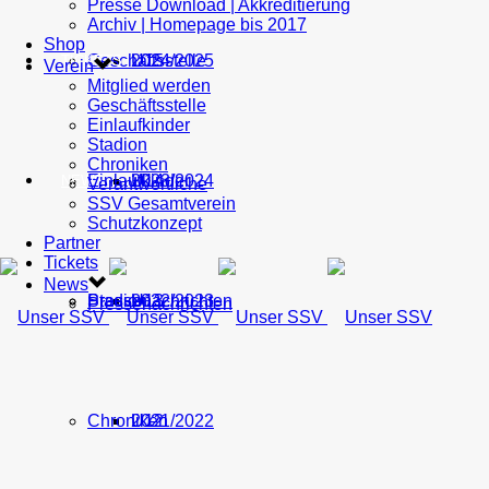
Presse Download | Akkreditierung
Archiv | Homepage bis 2017
Shop
Geschäftsstelle
U15
2024/2025
TICKETS
Verein
Mitglied werden
Geschäftsstelle
Einlaufkinder
Stadion
Chroniken
Einlaufkinder
U14
2023/2024
NEWS
Verantwortliche
SSV Gesamtverein
Schutzkonzept
Partner
Tickets
News
Stadion
Pressenachrichten
U13
2022/2023
Pressenachrichten
Chroniken
U12
2021/2022