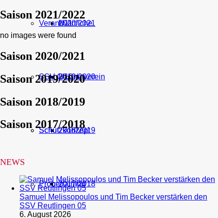
Saison 2021/2022
Verantwortliche
U11
2020/2021
no images were found
Saison 2020/2021
Saison 2019/2020
SSV Gesamtverein
U10
2019/2020
Saison 2018/2019
Saison 2017/2018
Schutzkonzept
Schutzkonzept
2018/2019
NEWS
Probetraining
2017/2018
Samuel Melissopoulos und Tim Becker verstärken den
SSV Reutlingen 05
6. August 2026