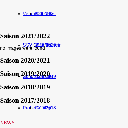
Verantwortliche
U11
2020/2021
Saison 2021/2022
SSV Gesamtverein
U10
2019/2020
no images were found
Saison 2020/2021
Saison 2019/2020
Schutzkonzept
Schutzkonzept
2018/2019
Saison 2018/2019
Saison 2017/2018
Probetraining
2017/2018
NEWS