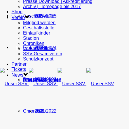
Presse Download | Akkreditierung
Archiv | Homepage bis 2017
Shop
Geschäftsstelle
U15
2024/2025
TICKETS
Verein
Mitglied werden
Geschäftsstelle
Einlaufkinder
Stadion
Chroniken
Einlaufkinder
U14
2023/2024
NEWS
Verantwortliche
SSV Gesamtverein
Schutzkonzept
Partner
Tickets
News
Stadion
Pressenachrichten
U13
2022/2023
Pressenachrichten
Chroniken
U12
2021/2022