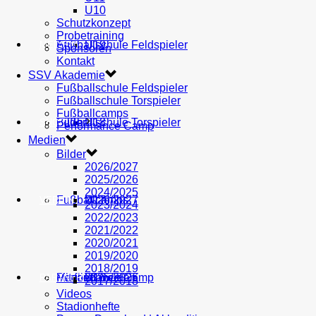
U10
Schutzkonzept
Probetraining
AH
Fußballschule Feldspieler
U19
MEDIEN
Sponsoren
Kontakt
SSV Akademie
Fußballschule Feldspieler
Fußballschule Torspieler
Fußballcamps
Fußballschule Torspieler
Bilder
U18
SHOP
Performance Camp
Medien
Bilder
2026/2027
2025/2026
2024/2025
Fußballcamps
U17
2026/2027
VEREIN
2023/2024
2022/2023
2021/2022
2020/2021
2019/2020
2018/2019
Performance Camp
Mitglied werden
U16
2025/2026
PARTNER
2017/2018
Videos
Stadionhefte