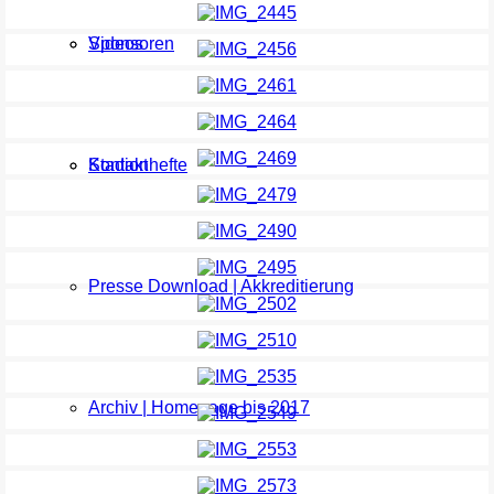
Sponsoren
Videos
Kontakt
Stadionhefte
Presse Download | Akkreditierung
Archiv | Homepage bis 2017