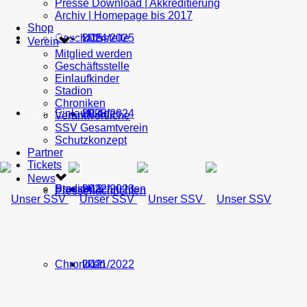
Presse Download | Akkreditierung
Archiv | Homepage bis 2017
Shop
Geschäftsstelle
U15
2024/2025
TICKETS
Verein
Mitglied werden
Geschäftsstelle
Einlaufkinder
Stadion
Chroniken
Einlaufkinder
U14
2023/2024
NEWS
Verantwortliche
SSV Gesamtverein
Schutzkonzept
Partner
Tickets
News
Stadion
Pressenachrichten
U13
2022/2023
Pressenachrichten
Chroniken
U12
2021/2022