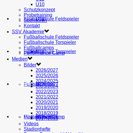
U10
Schutzkonzept
Probetraining
AH
Fußballschule Feldspieler
U19
MEDIEN
Sponsoren
Kontakt
SSV Akademie
Fußballschule Feldspieler
Fußballschule Torspieler
Fußballcamps
Fußballschule Torspieler
Bilder
U18
SHOP
Performance Camp
Medien
Bilder
2026/2027
2025/2026
2024/2025
Fußballcamps
U17
2026/2027
VEREIN
2023/2024
2022/2023
2021/2022
2020/2021
2019/2020
2018/2019
Performance Camp
Mitglied werden
U16
2025/2026
PARTNER
2017/2018
Videos
Stadionhefte