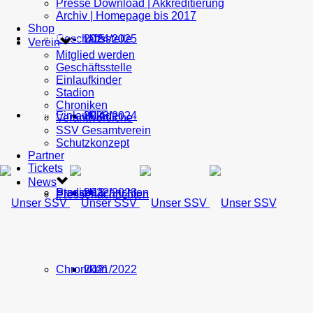
Presse Download | Akkreditierung
Archiv | Homepage bis 2017
Shop
Geschäftsstelle
U15
2024/2025
TICKETS
Verein
Mitglied werden
Geschäftsstelle
Einlaufkinder
Stadion
Chroniken
Einlaufkinder
U14
2023/2024
NEWS
Verantwortliche
SSV Gesamtverein
Schutzkonzept
Partner
Tickets
News
Stadion
Pressenachrichten
U13
2022/2023
Pressenachrichten
Chroniken
U12
2021/2022