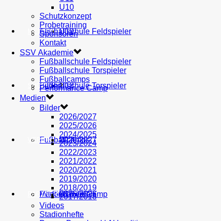
U10
Schutzkonzept
Probetraining
AH
Fußballschule Feldspieler
U19
MEDIEN
Sponsoren
Kontakt
SSV Akademie
Fußballschule Feldspieler
Fußballschule Torspieler
Fußballcamps
Fußballschule Torspieler
Bilder
U18
SHOP
Performance Camp
Medien
Bilder
2026/2027
2025/2026
2024/2025
Fußballcamps
U17
2026/2027
VEREIN
2023/2024
2022/2023
2021/2022
2020/2021
2019/2020
2018/2019
Performance Camp
Mitglied werden
U16
2025/2026
PARTNER
2017/2018
Videos
Stadionhefte