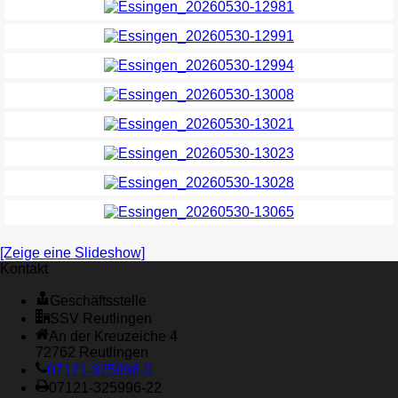
[Zeige eine Slideshow]
Kontakt
Geschäftsstelle
SSV Reutlingen
An der Kreuzeiche 4
72762 Reutlingen
07121-325996-0
07121-325996-22