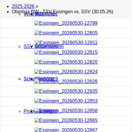
2025-2026
»
Oberliga BW - TSV Essingen vs. SSV (30.05.26)
Verantwortliche
U11
2020/2021
SSV Gesamtverein
U10
2019/2020
Schutzkonzept
Schutzkonzept
2018/2019
Probetraining
2017/2018