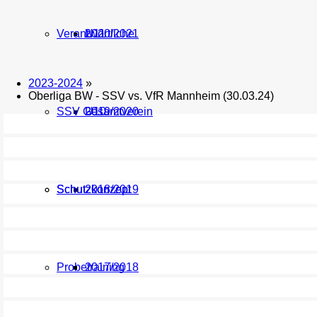
Verantwortliche
U11
2020/2021
2023-2024
»
Oberliga BW - SSV vs. VfR Mannheim (30.03.24)
SSV Gesamtverein
U10
2019/2020
Schutzkonzept
Schutzkonzept
2018/2019
Probetraining
2017/2018