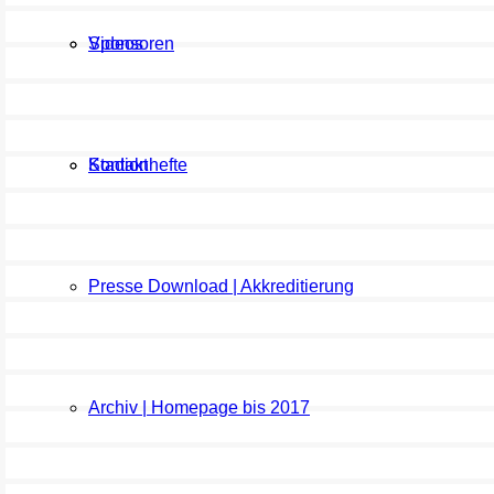
Sponsoren
Videos
Kontakt
Stadionhefte
Presse Download | Akkreditierung
Archiv | Homepage bis 2017