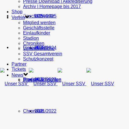
Presse Download | Akkreditierung
Archiv | Homepage bis 2017
Shop
Geschäftsstelle
U15
2024/2025
TICKETS
Verein
Mitglied werden
Geschäftsstelle
Einlaufkinder
Stadion
Chroniken
Einlaufkinder
U14
2023/2024
NEWS
Verantwortliche
SSV Gesamtverein
Schutzkonzept
Partner
Tickets
News
Stadion
Pressenachrichten
U13
2022/2023
Pressenachrichten
Chroniken
U12
2021/2022