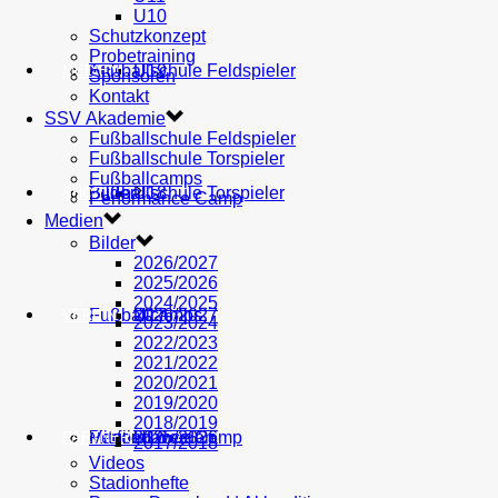
U10
Schutzkonzept
Probetraining
AH
Fußballschule Feldspieler
U19
MEDIEN
Sponsoren
Kontakt
SSV Akademie
Fußballschule Feldspieler
Fußballschule Torspieler
Fußballcamps
Fußballschule Torspieler
Bilder
U18
SHOP
Performance Camp
Medien
Bilder
2026/2027
2025/2026
2024/2025
Fußballcamps
U17
2026/2027
VEREIN
2023/2024
2022/2023
2021/2022
2020/2021
2019/2020
2018/2019
Performance Camp
Mitglied werden
U16
2025/2026
PARTNER
2017/2018
Videos
Stadionhefte