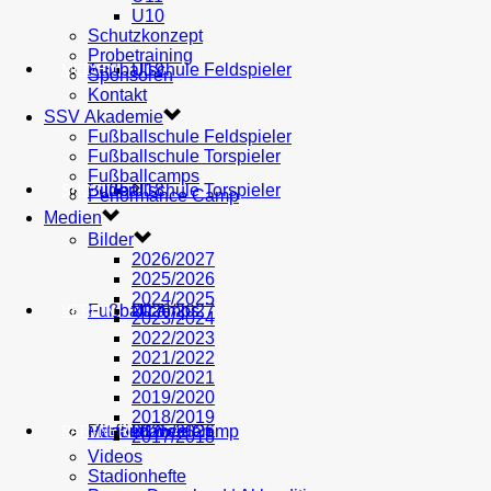
U10
Schutzkonzept
Probetraining
AH
Fußballschule Feldspieler
U19
MEDIEN
Sponsoren
Kontakt
SSV Akademie
Fußballschule Feldspieler
Fußballschule Torspieler
Fußballcamps
Fußballschule Torspieler
Bilder
U18
SHOP
Performance Camp
Medien
Bilder
2026/2027
2025/2026
2024/2025
Fußballcamps
U17
2026/2027
VEREIN
2023/2024
2022/2023
2021/2022
2020/2021
2019/2020
2018/2019
Performance Camp
Mitglied werden
U16
2025/2026
PARTNER
2017/2018
Videos
Stadionhefte