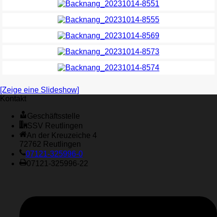
[Zeige eine Slideshow]
Kontakt
Geschäftsstelle
SSV Reutlingen
An der Kreuzeiche 4
72762 Reutlingen
07121-325996-0
07121-325996-22