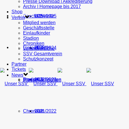
Presse Download | Akkreditierung
Archiv | Homepage bis 2017
Shop
Geschäftsstelle
U15
2024/2025
TICKETS
Verein
Mitglied werden
Geschäftsstelle
Einlaufkinder
Stadion
Chroniken
Einlaufkinder
U14
2023/2024
NEWS
Verantwortliche
SSV Gesamtverein
Schutzkonzept
Partner
Tickets
News
Stadion
Pressenachrichten
U13
2022/2023
Pressenachrichten
Chroniken
U12
2021/2022