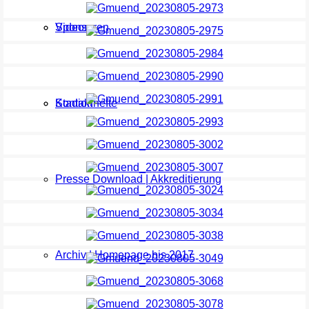
Sponsoren
Videos
Kontakt
Stadionhefte
Presse Download | Akkreditierung
Archiv | Homepage bis 2017