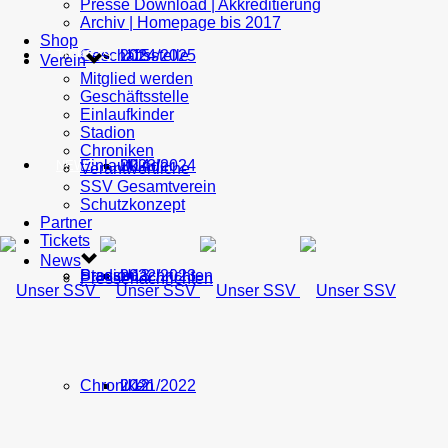
Presse Download | Akkreditierung
Archiv | Homepage bis 2017
Shop
Geschäftsstelle
U15
2024/2025
TICKETS
Verein
Mitglied werden
Geschäftsstelle
Einlaufkinder
Stadion
Chroniken
Einlaufkinder
U14
2023/2024
NEWS
Verantwortliche
SSV Gesamtverein
Schutzkonzept
Partner
Tickets
News
Stadion
Pressenachrichten
U13
2022/2023
Pressenachrichten
Chroniken
U12
2021/2022