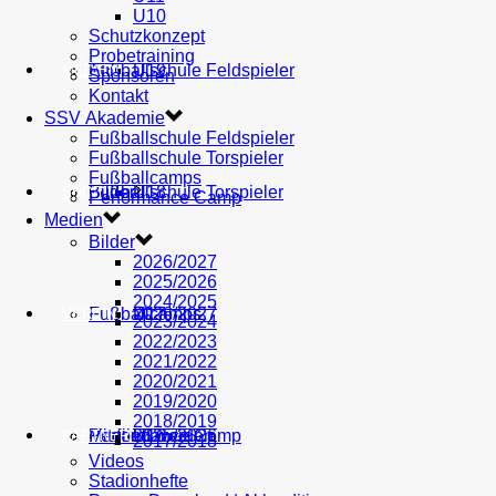
U10
Schutzkonzept
Probetraining
AH
Fußballschule Feldspieler
U19
MEDIEN
Sponsoren
Kontakt
SSV Akademie
Fußballschule Feldspieler
Fußballschule Torspieler
Fußballcamps
Fußballschule Torspieler
Bilder
U18
SHOP
Performance Camp
Medien
Bilder
2026/2027
2025/2026
2024/2025
Fußballcamps
U17
2026/2027
VEREIN
2023/2024
2022/2023
2021/2022
2020/2021
2019/2020
2018/2019
Performance Camp
Mitglied werden
U16
2025/2026
PARTNER
2017/2018
Videos
Stadionhefte