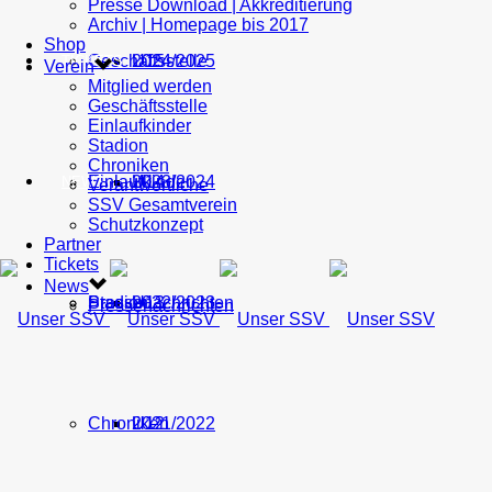
Presse Download | Akkreditierung
Archiv | Homepage bis 2017
Shop
Geschäftsstelle
U15
2024/2025
TICKETS
Verein
Mitglied werden
Geschäftsstelle
Einlaufkinder
Stadion
Chroniken
Einlaufkinder
U14
2023/2024
NEWS
Verantwortliche
SSV Gesamtverein
Schutzkonzept
Partner
Tickets
News
Stadion
Pressenachrichten
U13
2022/2023
Pressenachrichten
Chroniken
U12
2021/2022