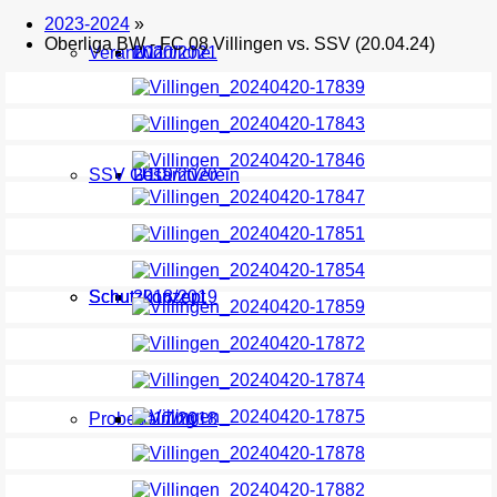
2023-2024
»
Oberliga BW - FC 08 Villingen vs. SSV (20.04.24)
Verantwortliche
U11
2020/2021
SSV Gesamtverein
U10
2019/2020
Schutzkonzept
Schutzkonzept
2018/2019
Probetraining
2017/2018