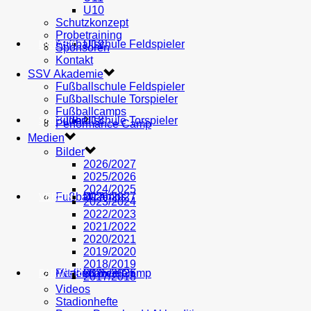
U10
Schutzkonzept
Probetraining
AH
Fußballschule Feldspieler
U19
MEDIEN
Sponsoren
Kontakt
SSV Akademie
Fußballschule Feldspieler
Fußballschule Torspieler
Fußballcamps
Fußballschule Torspieler
Bilder
U18
SHOP
Performance Camp
Medien
Bilder
2026/2027
2025/2026
2024/2025
Fußballcamps
U17
2026/2027
VEREIN
2023/2024
2022/2023
2021/2022
2020/2021
2019/2020
2018/2019
Performance Camp
Mitglied werden
U16
2025/2026
PARTNER
2017/2018
Videos
Stadionhefte