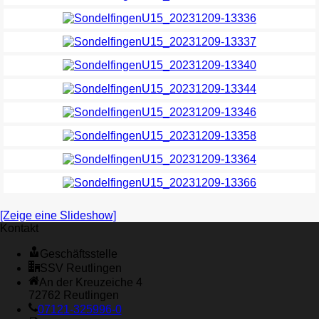
[Zeige eine Slideshow]
Kontakt
Geschäftsstelle
SSV Reutlingen
An der Kreuzeiche 4
72762 Reutlingen
07121-325996-0