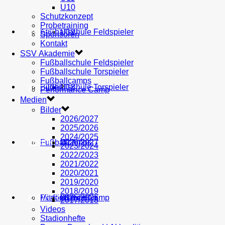
U10
Schutzkonzept
Probetraining
AH
Fußballschule Feldspieler
U19
MEDIEN
Sponsoren
Kontakt
SSV Akademie
Fußballschule Feldspieler
Fußballschule Torspieler
Fußballcamps
Fußballschule Torspieler
Bilder
U18
SHOP
Performance Camp
Medien
Bilder
2026/2027
2025/2026
2024/2025
Fußballcamps
U17
2026/2027
VEREIN
2023/2024
2022/2023
2021/2022
2020/2021
2019/2020
2018/2019
Performance Camp
Mitglied werden
U16
2025/2026
PARTNER
2017/2018
Videos
Stadionhefte