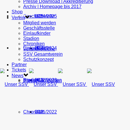
Presse Download | Akkreditierung
Archiv | Homepage bis 2017
Shop
Geschäftsstelle
U15
2024/2025
TICKETS
Verein
Mitglied werden
Geschäftsstelle
Einlaufkinder
Stadion
Chroniken
Einlaufkinder
U14
2023/2024
NEWS
Verantwortliche
SSV Gesamtverein
Schutzkonzept
Partner
Tickets
News
Stadion
Pressenachrichten
U13
2022/2023
Pressenachrichten
Chroniken
U12
2021/2022