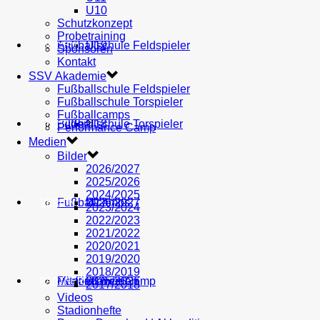
U10
Schutzkonzept
Probetraining
AH
Fußballschule Feldspieler
U19
MEDIEN
Sponsoren
Kontakt
SSV Akademie
Fußballschule Feldspieler
Fußballschule Torspieler
Fußballcamps
Fußballschule Torspieler
Bilder
U18
SHOP
Performance Camp
Medien
Bilder
2026/2027
2025/2026
2024/2025
Fußballcamps
U17
2026/2027
VEREIN
2023/2024
2022/2023
2021/2022
2020/2021
2019/2020
2018/2019
Performance Camp
Mitglied werden
U16
2025/2026
PARTNER
2017/2018
Videos
Stadionhefte