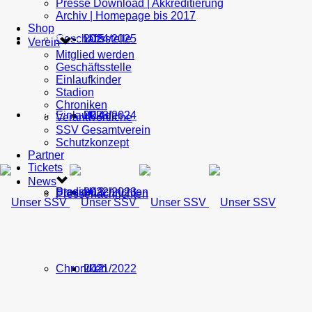
Presse Download | Akkreditierung
Archiv | Homepage bis 2017
Shop
Geschäftsstelle
U15
2024/2025
TICKETS
Verein
Mitglied werden
Geschäftsstelle
Einlaufkinder
Stadion
Chroniken
Einlaufkinder
U14
2023/2024
NEWS
Verantwortliche
SSV Gesamtverein
Schutzkonzept
Partner
Tickets
News
Stadion
Pressenachrichten
U13
2022/2023
Pressenachrichten
Chroniken
U12
2021/2022