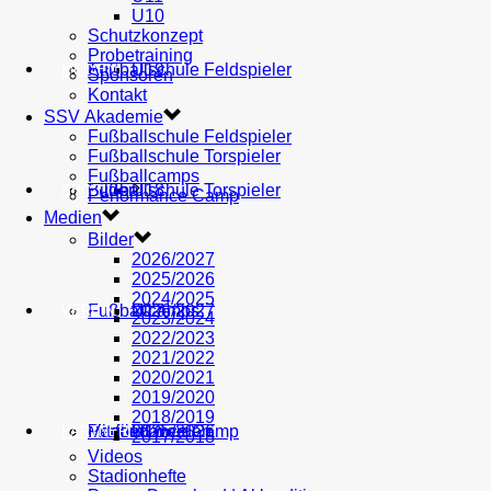
U10
Schutzkonzept
Probetraining
AH
Fußballschule Feldspieler
U19
MEDIEN
Sponsoren
Kontakt
SSV Akademie
Fußballschule Feldspieler
Fußballschule Torspieler
Fußballcamps
Fußballschule Torspieler
Bilder
U18
SHOP
Performance Camp
Medien
Bilder
2026/2027
2025/2026
2024/2025
Fußballcamps
U17
2026/2027
VEREIN
2023/2024
2022/2023
2021/2022
2020/2021
2019/2020
2018/2019
Performance Camp
Mitglied werden
U16
2025/2026
PARTNER
2017/2018
Videos
Stadionhefte