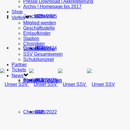
Presse Download | Akkreditierung
Archiv | Homepage bis 2017
Shop
Geschäftsstelle
U15
2024/2025
TICKETS
Verein
Mitglied werden
Geschäftsstelle
Einlaufkinder
Stadion
Chroniken
Einlaufkinder
U14
2023/2024
NEWS
Verantwortliche
SSV Gesamtverein
Schutzkonzept
Partner
Tickets
News
Stadion
Pressenachrichten
U13
2022/2023
Pressenachrichten
Chroniken
U12
2021/2022