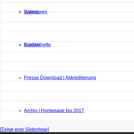
Sponsoren
Videos
Kontakt
Stadionhefte
Presse Download | Akkreditierung
Archiv | Homepage bis 2017
[Zeige eine Slideshow]