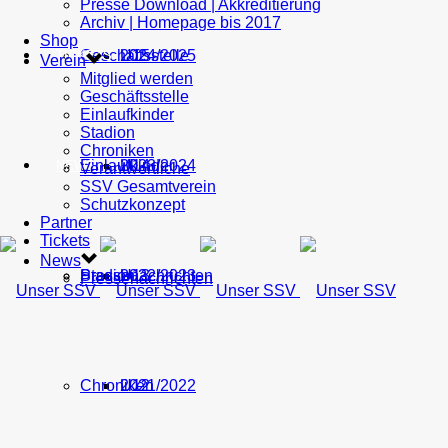
Presse Download | Akkreditierung
Archiv | Homepage bis 2017
Shop
Geschäftsstelle
U15
2024/2025
TICKETS
Verein
Mitglied werden
Geschäftsstelle
Einlaufkinder
Stadion
Chroniken
Einlaufkinder
U14
2023/2024
NEWS
Verantwortliche
SSV Gesamtverein
Schutzkonzept
Partner
Tickets
News
Stadion
Pressenachrichten
U13
2022/2023
Pressenachrichten
Chroniken
U12
2021/2022