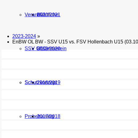
Verantwortliche
U11
2020/2021
2023-2024
»
EnBW OL BW - SSV U15 vs. FSV Hollenbach U15 (03.10
SSV Gesamtverein
U10
2019/2020
Schutzkonzept
Schutzkonzept
2018/2019
Probetraining
2017/2018