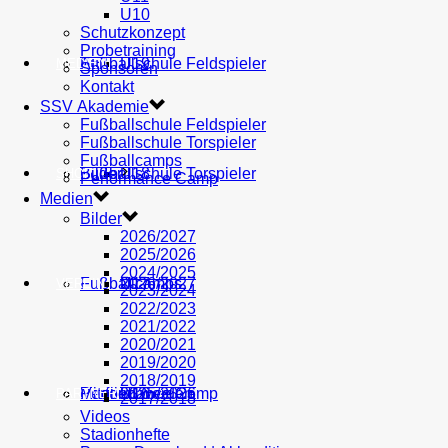
U10
Schutzkonzept
Probetraining
AH
Fußballschule Feldspieler
U19
MEDIEN
Sponsoren
Kontakt
SSV Akademie
Fußballschule Feldspieler
Fußballschule Torspieler
Fußballcamps
Fußballschule Torspieler
Bilder
U18
SHOP
Performance Camp
Medien
Bilder
2026/2027
2025/2026
2024/2025
Fußballcamps
U17
2026/2027
VEREIN
2023/2024
2022/2023
2021/2022
2020/2021
2019/2020
2018/2019
Performance Camp
Mitglied werden
U16
2025/2026
PARTNER
2017/2018
Videos
Stadionhefte