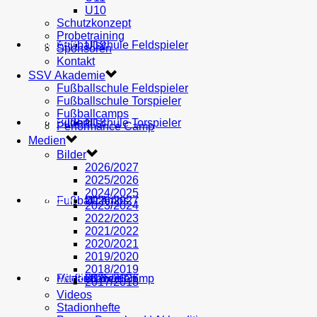
U10
Schutzkonzept
Probetraining
AH
Fußballschule Feldspieler
U19
MEDIEN
Sponsoren
Kontakt
SSV Akademie
Fußballschule Feldspieler
Fußballschule Torspieler
Fußballcamps
Fußballschule Torspieler
Bilder
U18
SHOP
Performance Camp
Medien
Bilder
2026/2027
2025/2026
2024/2025
Fußballcamps
U17
2026/2027
VEREIN
2023/2024
2022/2023
2021/2022
2020/2021
2019/2020
2018/2019
Performance Camp
Mitglied werden
U16
2025/2026
PARTNER
2017/2018
Videos
Stadionhefte