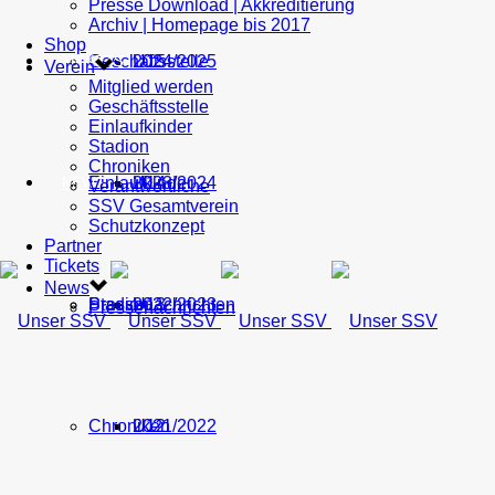
Presse Download | Akkreditierung
Archiv | Homepage bis 2017
Shop
Geschäftsstelle
U15
2024/2025
TICKETS
Verein
Mitglied werden
Geschäftsstelle
Einlaufkinder
Stadion
Chroniken
Einlaufkinder
U14
2023/2024
NEWS
Verantwortliche
SSV Gesamtverein
Schutzkonzept
Partner
Tickets
News
Stadion
Pressenachrichten
U13
2022/2023
Pressenachrichten
Chroniken
U12
2021/2022