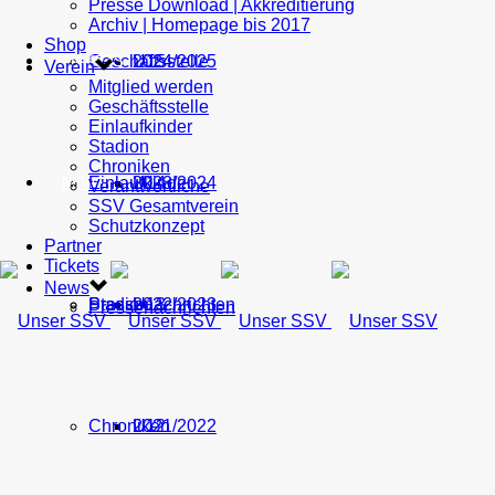
Presse Download | Akkreditierung
Archiv | Homepage bis 2017
Shop
Geschäftsstelle
U15
2024/2025
TICKETS
Verein
Mitglied werden
Geschäftsstelle
Einlaufkinder
Stadion
Chroniken
Einlaufkinder
U14
2023/2024
NEWS
Verantwortliche
SSV Gesamtverein
Schutzkonzept
Partner
Tickets
News
Stadion
Pressenachrichten
U13
2022/2023
Pressenachrichten
Chroniken
U12
2021/2022