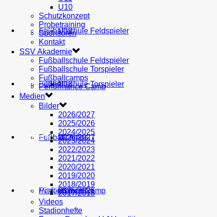
U10
Schutzkonzept
Probetraining
AH
Fußballschule Feldspieler
U19
MEDIEN
Sponsoren
Kontakt
SSV Akademie
Fußballschule Feldspieler
Fußballschule Torspieler
Fußballcamps
Fußballschule Torspieler
Bilder
U18
SHOP
Performance Camp
Medien
Bilder
2026/2027
2025/2026
2024/2025
Fußballcamps
U17
2026/2027
VEREIN
2023/2024
2022/2023
2021/2022
2020/2021
2019/2020
2018/2019
Performance Camp
Mitglied werden
U16
2025/2026
PARTNER
2017/2018
Videos
Stadionhefte