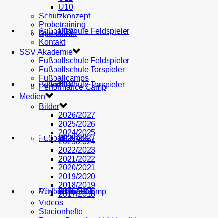
U10
Schutzkonzept
Probetraining
AH
Fußballschule Feldspieler
U19
MEDIEN
Sponsoren
Kontakt
SSV Akademie
Fußballschule Feldspieler
Fußballschule Torspieler
Fußballcamps
Fußballschule Torspieler
Bilder
U18
SHOP
Performance Camp
Medien
Bilder
2026/2027
2025/2026
2024/2025
Fußballcamps
U17
2026/2027
VEREIN
2023/2024
2022/2023
2021/2022
2020/2021
2019/2020
2018/2019
Performance Camp
Mitglied werden
U16
2025/2026
PARTNER
2017/2018
Videos
Stadionhefte