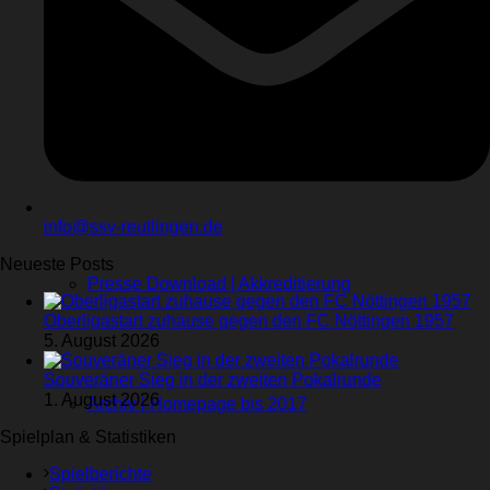
Sponsoren
Videos
Kontakt
Stadionhefte
info@ssv-reutlingen.de
Neueste Posts
Presse Download | Akkreditierung
Oberligastart zuhause gegen den FC Nöttingen 1957
5. August 2026
Souveräner Sieg in der zweiten Pokalrunde
1. August 2026
Archiv | Homepage bis 2017
Spielplan & Statistiken
Spielberichte