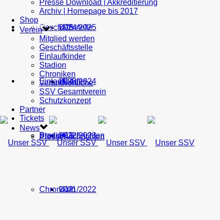
Presse Download | Akkreditierung
Archiv | Homepage bis 2017
Shop
Geschäftsstelle
U15
2024/2025
TICKETS
Verein
Mitglied werden
Geschäftsstelle
Einlaufkinder
Stadion
Chroniken
Einlaufkinder
U14
2023/2024
NEWS
Verantwortliche
SSV Gesamtverein
Schutzkonzept
Partner
Tickets
News
Stadion
Pressenachrichten
U13
2022/2023
Pressenachrichten
Chroniken
U12
2021/2022