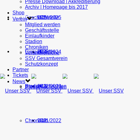
Presse Download | Akkreditierung
Archiv | Homepage bis 2017
Shop
Geschäftsstelle
U15
2024/2025
TICKETS
Verein
Mitglied werden
Geschäftsstelle
Einlaufkinder
Stadion
Chroniken
Einlaufkinder
U14
2023/2024
NEWS
Verantwortliche
SSV Gesamtverein
Schutzkonzept
Partner
Tickets
News
Stadion
Pressenachrichten
U13
2022/2023
Pressenachrichten
Chroniken
U12
2021/2022