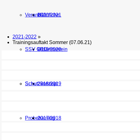
Verantwortliche
U11
2020/2021
2021-2022
»
Trainingsauftakt Sommer (07.06.21)
SSV Gesamtverein
U10
2019/2020
Schutzkonzept
Schutzkonzept
2018/2019
Probetraining
2017/2018