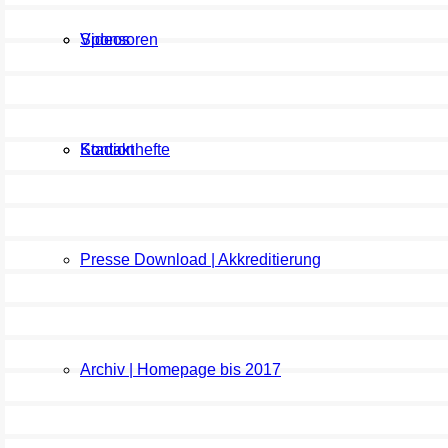
Sponsoren
Videos
Kontakt
Stadionhefte
Presse Download | Akkreditierung
Archiv | Homepage bis 2017