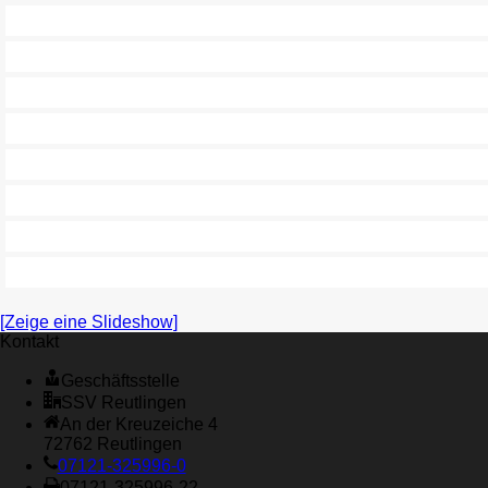
[Zeige eine Slideshow]
Kontakt
Geschäftsstelle
SSV Reutlingen
An der Kreuzeiche 4
72762 Reutlingen
07121-325996-0
07121-325996-22