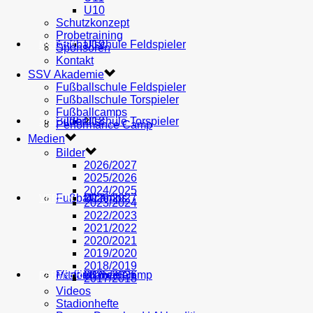
U10
Schutzkonzept
Probetraining
AH
Fußballschule Feldspieler
U19
MEDIEN
Sponsoren
Kontakt
SSV Akademie
Fußballschule Feldspieler
Fußballschule Torspieler
Fußballcamps
Fußballschule Torspieler
Bilder
U18
SHOP
Performance Camp
Medien
Bilder
2026/2027
2025/2026
2024/2025
Fußballcamps
U17
2026/2027
VEREIN
2023/2024
2022/2023
2021/2022
2020/2021
2019/2020
2018/2019
Performance Camp
Mitglied werden
U16
2025/2026
PARTNER
2017/2018
Videos
Stadionhefte