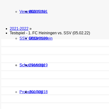
Verantwortliche
U11
2020/2021
2021-2022
»
Testspiel - 1. FC Heiningen vs. SSV (05.02.22)
SSV Gesamtverein
U10
2019/2020
Schutzkonzept
Schutzkonzept
2018/2019
Probetraining
2017/2018