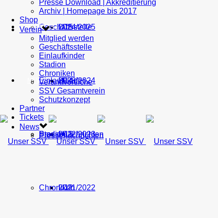
Presse Download | Akkreditierung
Archiv | Homepage bis 2017
Shop
Geschäftsstelle
U15
2024/2025
TICKETS
Verein
Mitglied werden
Geschäftsstelle
Einlaufkinder
Stadion
Chroniken
Einlaufkinder
U14
2023/2024
NEWS
Verantwortliche
SSV Gesamtverein
Schutzkonzept
Partner
Tickets
News
Stadion
Pressenachrichten
U13
2022/2023
Pressenachrichten
Chroniken
U12
2021/2022