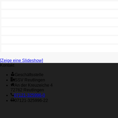
[Zeige eine Slideshow]
Kontakt
Geschäftsstelle
SSV Reutlingen
An der Kreuzeiche 4
72762 Reutlingen
07121-325996-0
07121-325996-22