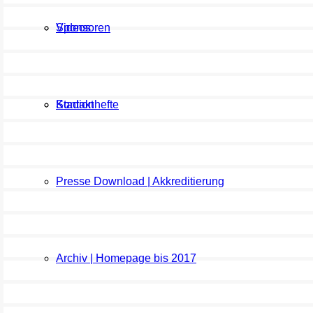
Sponsoren
Videos
Kontakt
Stadionhefte
Presse Download | Akkreditierung
Archiv | Homepage bis 2017