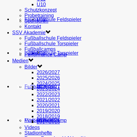
U10
Schutzkonzept
Probetraining
AH
Fußballschule Feldspieler
U19
MEDIEN
Sponsoren
Kontakt
SSV Akademie
Fußballschule Feldspieler
Fußballschule Torspieler
Fußballcamps
Fußballschule Torspieler
Bilder
U18
SHOP
Performance Camp
Medien
Bilder
2026/2027
2025/2026
2024/2025
Fußballcamps
U17
2026/2027
VEREIN
2023/2024
2022/2023
2021/2022
2020/2021
2019/2020
2018/2019
Performance Camp
Mitglied werden
U16
2025/2026
PARTNER
2017/2018
Videos
Stadionhefte