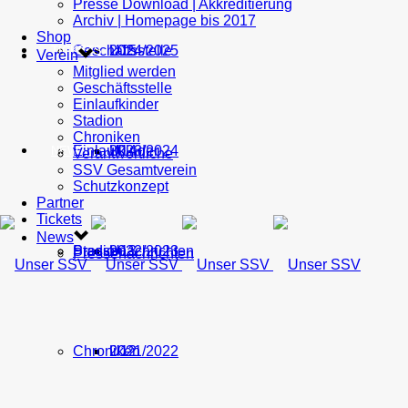
Presse Download | Akkreditierung
Archiv | Homepage bis 2017
Shop
Geschäftsstelle
U15
2024/2025
TICKETS
Verein
Mitglied werden
Geschäftsstelle
Einlaufkinder
Stadion
Chroniken
Einlaufkinder
U14
2023/2024
NEWS
Verantwortliche
SSV Gesamtverein
Schutzkonzept
Partner
Tickets
News
Stadion
Pressenachrichten
U13
2022/2023
Pressenachrichten
Chroniken
U12
2021/2022