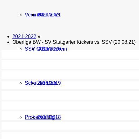
Verantwortliche
U11
2020/2021
2021-2022
»
Oberliga BW - SV Stuttgarter Kickers vs. SSV (20.08.21)
SSV Gesamtverein
U10
2019/2020
Schutzkonzept
Schutzkonzept
2018/2019
Probetraining
2017/2018