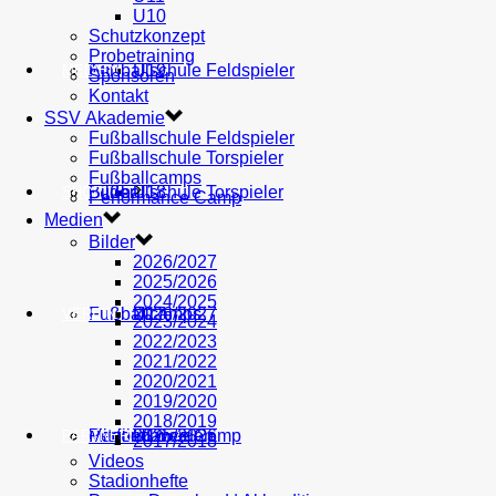
U10
Schutzkonzept
Probetraining
AH
Fußballschule Feldspieler
U19
MEDIEN
Sponsoren
Kontakt
SSV Akademie
Fußballschule Feldspieler
Fußballschule Torspieler
Fußballcamps
Fußballschule Torspieler
Bilder
U18
SHOP
Performance Camp
Medien
Bilder
2026/2027
2025/2026
2024/2025
Fußballcamps
U17
2026/2027
VEREIN
2023/2024
2022/2023
2021/2022
2020/2021
2019/2020
2018/2019
Performance Camp
Mitglied werden
U16
2025/2026
PARTNER
2017/2018
Videos
Stadionhefte