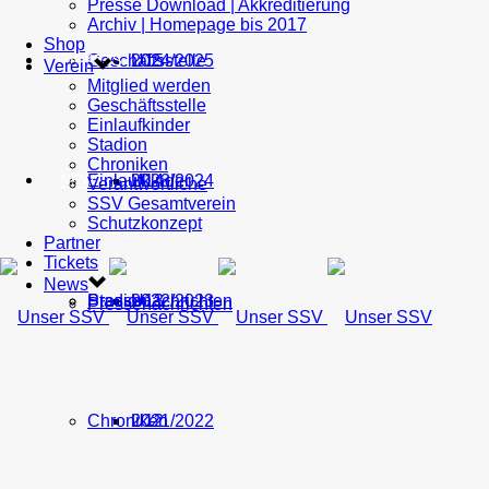
Presse Download | Akkreditierung
Archiv | Homepage bis 2017
Shop
Geschäftsstelle
U15
2024/2025
TICKETS
Verein
Mitglied werden
Geschäftsstelle
Einlaufkinder
Stadion
Chroniken
Einlaufkinder
U14
2023/2024
NEWS
Verantwortliche
SSV Gesamtverein
Schutzkonzept
Partner
Tickets
News
Stadion
Pressenachrichten
U13
2022/2023
Pressenachrichten
Chroniken
U12
2021/2022