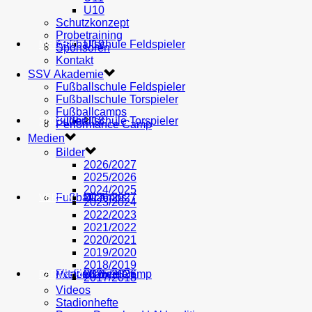
U10
Schutzkonzept
Probetraining
AH
Fußballschule Feldspieler
U19
MEDIEN
Sponsoren
Kontakt
SSV Akademie
Fußballschule Feldspieler
Fußballschule Torspieler
Fußballcamps
Fußballschule Torspieler
Bilder
U18
SHOP
Performance Camp
Medien
Bilder
2026/2027
2025/2026
2024/2025
Fußballcamps
U17
2026/2027
VEREIN
2023/2024
2022/2023
2021/2022
2020/2021
2019/2020
2018/2019
Performance Camp
Mitglied werden
U16
2025/2026
PARTNER
2017/2018
Videos
Stadionhefte