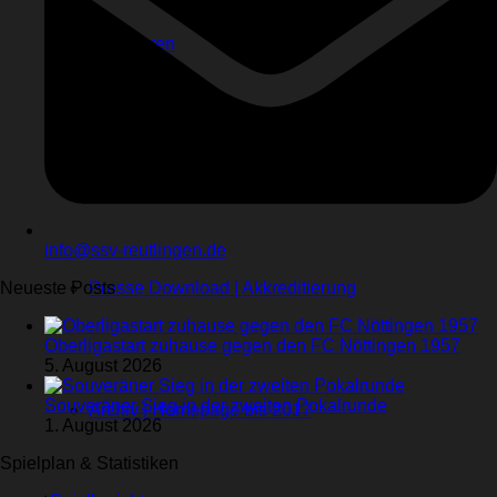
Sponsoren
Videos
Kontakt
Stadionhefte
info@ssv-reutlingen.de
Neueste Posts
Presse Download | Akkreditierung
Oberligastart zuhause gegen den FC Nöttingen 1957
5. August 2026
Souveräner Sieg in der zweiten Pokalrunde
Archiv | Homepage bis 2017
1. August 2026
Spielplan & Statistiken